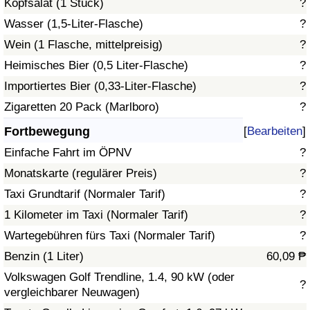
Kopfsalat (1 Stück)
?
Wasser (1,5-Liter-Flasche)
?
Verkehrs-Index
Wein (1 Flasche, mittelpreisig)
?
Heimisches Bier (0,5 Liter-Flasche)
?
Verkehrs-Index (aktuell)
Importiertes Bier (0,33-Liter-Flasche)
?
Verkehrs-Index nach Land
Zigaretten 20 Pack (Marlboro)
?
Fortbewegung
[
Bearbeiten
]
Einfache Fahrt im ÖPNV
?
Monatskarte (regulärer Preis)
?
Taxi Grundtarif (Normaler Tarif)
?
1 Kilometer im Taxi (Normaler Tarif)
?
Wartegebühren fürs Taxi (Normaler Tarif)
?
Benzin (1 Liter)
60,09 ₱
Volkswagen Golf Trendline, 1.4, 90 kW (oder
?
vergleichbarer Neuwagen)