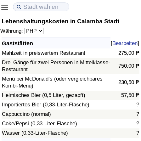
Lebenshaltungskosten in Calamba Stadt
Lebenshaltungskosten
Immobilienpreise
Lebensqualität
Währung:
Lebenshaltungskosten-Index (aktuell)
Immobilienpreis-Index (aktuell)
Lebensqualität-Index
Gaststätten
[
Bearbeiten
]
Mahlzeit in preiswertem Restaurant
275,00 ₱
Lebenshaltungskosten-Index
Immobilienpreis-Index
Lebensqualität-Index (aktuell)
Drei Gänge für zwei Personen in Mittelklasse-
750,00 ₱
Restaurant
Lebenshaltungskosten-Index nach Land
Immobilienpreis-Index nach Land
Lebensqualitätsindex nach Land
Menü bei McDonald‘s (oder vergleichbares
230,50 ₱
Kombi-Menü)
in Akaba
Kriminalität
Heimisches Bier (0,5 Liter, gezapft)
57,50 ₱
Kriminalitäts-Index (aktuell)
Importiertes Bier (0,33-Liter-Flasche)
?
Cappuccino (normal)
?
Kriminalitäts-Index
Coke/Pepsi (0,33-Liter-Flasche)
?
Wasser (0,33-Liter-Flasche)
?
Kriminalitätsindex nach Land