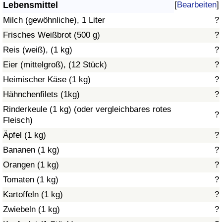
Lebensmittel
[
Bearbeiten
]
Gesundheitsversorgung
Milch (gewöhnliche), 1 Liter
?
Frisches Weißbrot (500 g)
?
Gesundheitsversorgungs-Index (aktuell)
Reis (weiß), (1 kg)
?
Eier (mittelgroß), (12 Stück)
?
Gesundheitsversorgungs-Index
Heimischer Käse (1 kg)
?
Gesundheitsversorgungs-Index nach Land
Hähnchenfilets (1kg)
?
Rinderkeule (1 kg) (oder vergleichbares rotes
?
Umweltverschmutzung
Fleisch)
Äpfel (1 kg)
?
Umweltverschmutzungs-Index (aktuell)
Bananen (1 kg)
?
Orangen (1 kg)
?
Verschmutzungsindex
Tomaten (1 kg)
?
Umweltverschmutzungs-Index nach Land
Kartoffeln (1 kg)
?
Zwiebeln (1 kg)
?
Verkehr