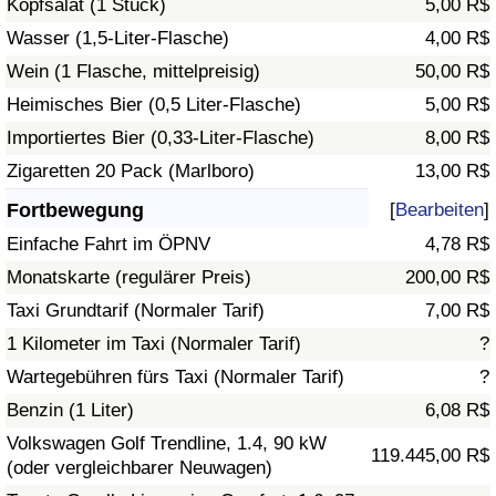
Kopfsalat (1 Stück)
5,00 R$
Wasser (1,5-Liter-Flasche)
4,00 R$
Verkehrs-Index
Wein (1 Flasche, mittelpreisig)
50,00 R$
Heimisches Bier (0,5 Liter-Flasche)
5,00 R$
Verkehrs-Index (aktuell)
Importiertes Bier (0,33-Liter-Flasche)
8,00 R$
Verkehrs-Index nach Land
Zigaretten 20 Pack (Marlboro)
13,00 R$
Fortbewegung
[
Bearbeiten
]
Einfache Fahrt im ÖPNV
4,78 R$
Monatskarte (regulärer Preis)
200,00 R$
Taxi Grundtarif (Normaler Tarif)
7,00 R$
1 Kilometer im Taxi (Normaler Tarif)
?
Wartegebühren fürs Taxi (Normaler Tarif)
?
Benzin (1 Liter)
6,08 R$
Volkswagen Golf Trendline, 1.4, 90 kW
119.445,00 R$
(oder vergleichbarer Neuwagen)