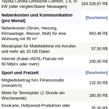
Toyota Corolla Limousine Comfort, 1.6, 97
163.526,67 R$
kW (oder vergleichbarer Neuwagen)
Nebenkosten und Kommunikation
[
Bearbeiten
]
(pro Monat)
Nebenkosten (Strom, Heizung,
Klimaanlage, Wasser, Müll) für eine
943,48 R$
Wohnung mit 85 m²
Monatsplan für Mobiltelefone mit Anrufen
57,50 R$
und mehr als 10 GB Daten
Internet (Kabel-/ADSL-Flatrate mit
100,00 R$
60 Mbit/s oder mehr)
Sport und Freizeit
[
Bearbeiten
]
Mitgliedsbeitrag fürs Fitnessstudio
132,50 R$
(monatlich)
Miete für Tennisplatz (1 Stunde am
180,00 R$
Wochenende)
Kinokarte, Hollywood-Produktion oder
35,00 R$