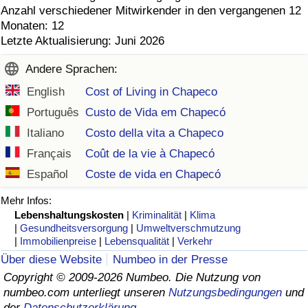
Anzahl verschiedener Mitwirkender in den vergangenen 12
Monaten: 12
Letzte Aktualisierung: Juni 2026
Andere Sprachen:
English
Cost of Living in Chapeco
Português
Custo de Vida em Chapecó
Italiano
Costo della vita a Chapeco
Français
Coût de la vie à Chapecó
Español
Coste de vida en Chapecó
Mehr Infos:
Lebenshaltungskosten
|
Kriminalität
|
Klima
|
Gesundheitsversorgung
|
Umweltverschmutzung
|
Immobilienpreise
|
Lebensqualität
|
Verkehr
Über diese Website
Numbeo in der Presse
Copyright © 2009-2026 Numbeo. Die Nutzung von
numbeo.com unterliegt unseren
Nutzungsbedingungen
und
der
Datenschutzerklärung