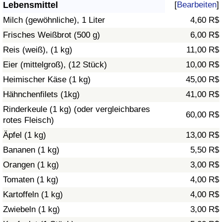
Lebensmittel
[
Bearbeiten
]
Gesundheitsversorgung
Milch (gewöhnliche), 1 Liter
4,60 R$
Frisches Weißbrot (500 g)
6,00 R$
Gesundheitsversorgungs-Index (aktuell)
Reis (weiß), (1 kg)
11,00 R$
Eier (mittelgroß), (12 Stück)
10,00 R$
Gesundheitsversorgungs-Index
Heimischer Käse (1 kg)
45,00 R$
Gesundheitsversorgungs-Index nach Land
Hähnchenfilets (1kg)
41,00 R$
Rinderkeule (1 kg) (oder vergleichbares
60,00 R$
Umweltverschmutzung
rotes Fleisch)
Äpfel (1 kg)
13,00 R$
Umweltverschmutzungs-Index (aktuell)
Bananen (1 kg)
5,50 R$
Orangen (1 kg)
3,00 R$
Verschmutzungsindex
Tomaten (1 kg)
4,00 R$
Umweltverschmutzungs-Index nach Land
Kartoffeln (1 kg)
4,00 R$
Zwiebeln (1 kg)
3,00 R$
Verkehr