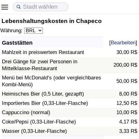
Lebenshaltungskosten in Chapeco
Lebenshaltungskosten
Immobilienpreise
Lebensqualität
Währung:
Lebenshaltungskosten-Index (aktuell)
Immobilienpreis-Index (aktuell)
Lebensqualität-Index
Gaststätten
[
Bearbeiten
]
Mahlzeit in preiswertem Restaurant
30,00 R$
Lebenshaltungskosten-Index
Immobilienpreis-Index
Lebensqualität-Index (aktuell)
Drei Gänge für zwei Personen in
200,00 R$
Mittelklasse-Restaurant
Lebenshaltungskosten-Index nach Land
Immobilienpreis-Index nach Land
Lebensqualitätsindex nach Land
Menü bei McDonald‘s (oder vergleichbares
50,00 R$
Kombi-Menü)
in Akaba
Kriminalität
Heimisches Bier (0,5 Liter, gezapft)
8,00 R$
Kriminalitäts-Index (aktuell)
Importiertes Bier (0,33-Liter-Flasche)
12,50 R$
Cappuccino (normal)
10,00 R$
Kriminalitäts-Index
Coke/Pepsi (0,33-Liter-Flasche)
4,17 R$
Wasser (0,33-Liter-Flasche)
3,33 R$
Kriminalitätsindex nach Land