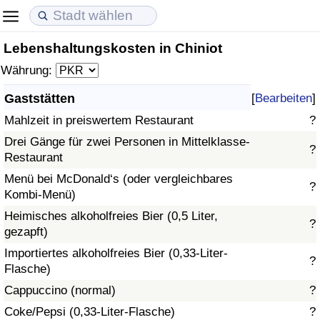
Lebenshaltungskosten in Chiniot
Lebenshaltungskosten
Immobilienpreise
Lebensqualität
Währung:
Lebenshaltungskosten-Index (aktuell)
Immobilienpreis-Index (aktuell)
Lebensqualität-Index
Gaststätten
[
Bearbeiten
]
Mahlzeit in preiswertem Restaurant
?
Lebenshaltungskosten-Index
Immobilienpreis-Index
Lebensqualität-Index (aktuell)
Drei Gänge für zwei Personen in Mittelklasse-
?
Restaurant
Lebenshaltungskosten-Index nach Land
Immobilienpreis-Index nach Land
Lebensqualitätsindex nach Land
Menü bei McDonald‘s (oder vergleichbares
?
Kombi-Menü)
in Akaba
Kriminalität
Heimisches alkoholfreies Bier (0,5 Liter,
?
gezapft)
Kriminalitäts-Index (aktuell)
Importiertes alkoholfreies Bier (0,33-Liter-
?
Flasche)
Kriminalitäts-Index
Cappuccino (normal)
?
Kriminalitätsindex nach Land
Coke/Pepsi (0,33-Liter-Flasche)
?