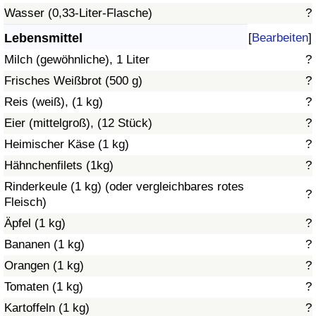
Wasser (0,33-Liter-Flasche)
?
Gesundheitsversorgung
Lebensmittel
[
Bearbeiten
]
Milch (gewöhnliche), 1 Liter
?
Gesundheitsversorgungs-Index (aktuell)
Frisches Weißbrot (500 g)
?
Gesundheitsversorgungs-Index
Reis (weiß), (1 kg)
?
Eier (mittelgroß), (12 Stück)
?
Gesundheitsversorgungs-Index nach Land
Heimischer Käse (1 kg)
?
Hähnchenfilets (1kg)
?
Umweltverschmutzung
Rinderkeule (1 kg) (oder vergleichbares rotes
?
Fleisch)
Umweltverschmutzungs-Index (aktuell)
Äpfel (1 kg)
?
Verschmutzungsindex
Bananen (1 kg)
?
Orangen (1 kg)
?
Umweltverschmutzungs-Index nach Land
Tomaten (1 kg)
?
Kartoffeln (1 kg)
?
Verkehr