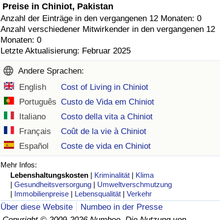
Preise in Chiniot, Pakistan
Anzahl der Einträge in den vergangenen 12 Monaten: 0
Anzahl verschiedener Mitwirkender in den vergangenen 12
Monaten: 0
Letzte Aktualisierung: Februar 2025
Andere Sprachen:
English
Cost of Living in Chiniot
Português
Custo de Vida em Chiniot
Italiano
Costo della vita a Chiniot
Français
Coût de la vie à Chiniot
Español
Coste de vida en Chiniot
Mehr Infos:
Lebenshaltungskosten
|
Kriminalität
|
Klima
|
Gesundheitsversorgung
|
Umweltverschmutzung
|
Immobilienpreise
|
Lebensqualität
|
Verkehr
Über diese Website
Numbeo in der Presse
Copyright © 2009-2026 Numbeo. Die Nutzung von