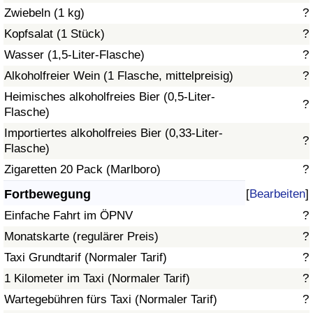
Zwiebeln (1 kg)
?
Verkehrs-Index
Kopfsalat (1 Stück)
?
Wasser (1,5-Liter-Flasche)
?
Verkehrs-Index (aktuell)
Alkoholfreier Wein (1 Flasche, mittelpreisig)
?
Heimisches alkoholfreies Bier (0,5-Liter-
Verkehrs-Index nach Land
?
Flasche)
Importiertes alkoholfreies Bier (0,33-Liter-
?
Flasche)
Zigaretten 20 Pack (Marlboro)
?
Fortbewegung
[
Bearbeiten
]
Einfache Fahrt im ÖPNV
?
Monatskarte (regulärer Preis)
?
Taxi Grundtarif (Normaler Tarif)
?
1 Kilometer im Taxi (Normaler Tarif)
?
Wartegebühren fürs Taxi (Normaler Tarif)
?