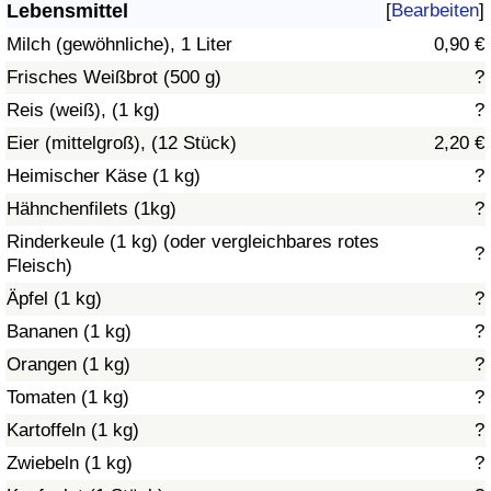
Lebensmittel
[
Bearbeiten
]
Gesundheitsversorgung
Milch (gewöhnliche), 1 Liter
0,90 €
Frisches Weißbrot (500 g)
?
Gesundheitsversorgungs-Index (aktuell)
Reis (weiß), (1 kg)
?
Eier (mittelgroß), (12 Stück)
2,20 €
Gesundheitsversorgungs-Index
Heimischer Käse (1 kg)
?
Gesundheitsversorgungs-Index nach Land
Hähnchenfilets (1kg)
?
Rinderkeule (1 kg) (oder vergleichbares rotes
?
Umweltverschmutzung
Fleisch)
Äpfel (1 kg)
?
Umweltverschmutzungs-Index (aktuell)
Bananen (1 kg)
?
Orangen (1 kg)
?
Verschmutzungsindex
Tomaten (1 kg)
?
Umweltverschmutzungs-Index nach Land
Kartoffeln (1 kg)
?
Zwiebeln (1 kg)
?
Verkehr