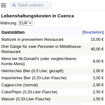
Lebenshaltungskosten in Cuenca
Lebenshaltungskosten
Immobilienpreise
Lebensqualität
Währung:
Lebenshaltungskosten-Index (aktuell)
Immobilienpreis-Index (aktuell)
Lebensqualität-Index
Gaststätten
[
Bearbeiten
]
Mahlzeit in preiswertem Restaurant
15,00 €
Lebenshaltungskosten-Index
Immobilienpreis-Index
Lebensqualität-Index (aktuell)
Drei Gänge für zwei Personen in Mittelklasse-
40,00 €
Restaurant
Lebenshaltungskosten-Index nach Land
Immobilienpreis-Index nach Land
Lebensqualitätsindex nach Land
Menü bei McDonald‘s (oder vergleichbares
8,00 €
Kombi-Menü)
in Akaba
Kriminalität
Heimisches Bier (0,5 Liter, gezapft)
2,00 €
Kriminalitäts-Index (aktuell)
Importiertes Bier (0,33-Liter-Flasche)
3,00 €
Cappuccino (normal)
2,00 €
Kriminalitäts-Index
Coke/Pepsi (0,33-Liter-Flasche)
2,50 €
Wasser (0,33-Liter-Flasche)
1,50 €
Kriminalitätsindex nach Land