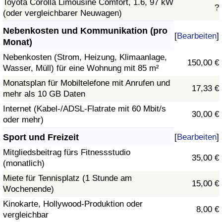
Toyota Corolla Limousine Comfort, 1.6, 97 kW
?
(oder vergleichbarer Neuwagen)
Nebenkosten und Kommunikation (pro
[
Bearbeiten
]
Monat)
Nebenkosten (Strom, Heizung, Klimaanlage,
150,00 €
Wasser, Müll) für eine Wohnung mit 85 m²
Monatsplan für Mobiltelefone mit Anrufen und
17,33 €
mehr als 10 GB Daten
Internet (Kabel-/ADSL-Flatrate mit 60 Mbit/s
30,00 €
oder mehr)
Sport und Freizeit
[
Bearbeiten
]
Mitgliedsbeitrag fürs Fitnessstudio
35,00 €
(monatlich)
Miete für Tennisplatz (1 Stunde am
15,00 €
Wochenende)
Kinokarte, Hollywood-Produktion oder
8,00 €
vergleichbar