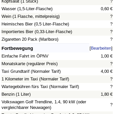
Kopfsalat (1 Stück)
?
Wasser (1,5-Liter-Flasche)
0,60 €
Verkehrs-Index
Wein (1 Flasche, mittelpreisig)
?
Heimisches Bier (0,5 Liter-Flasche)
?
Verkehrs-Index (aktuell)
Importiertes Bier (0,33-Liter-Flasche)
?
Verkehrs-Index nach Land
Zigaretten 20 Pack (Marlboro)
?
Fortbewegung
[
Bearbeiten
]
Einfache Fahrt im ÖPNV
1,00 €
Monatskarte (regulärer Preis)
?
Taxi Grundtarif (Normaler Tarif)
4,00 €
1 Kilometer im Taxi (Normaler Tarif)
?
Wartegebühren fürs Taxi (Normaler Tarif)
?
Benzin (1 Liter)
1,80 €
Volkswagen Golf Trendline, 1.4, 90 kW (oder
?
vergleichbarer Neuwagen)