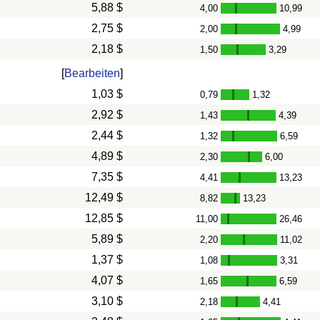
5,88 $
4,00
10,99
-
2,75 $
2,00
4,99
-
2,18 $
1,50
3,29
-
[
Bearbeiten
]
1,03 $
0,79
1,32
-
2,92 $
1,43
4,39
-
2,44 $
1,32
6,59
-
4,89 $
2,30
6,00
-
7,35 $
4,41
13,23
-
12,49 $
8,82
13,23
-
12,85 $
11,00
26,46
-
5,89 $
2,20
11,02
-
1,37 $
1,08
3,31
-
4,07 $
1,65
6,59
-
3,10 $
2,18
4,41
-