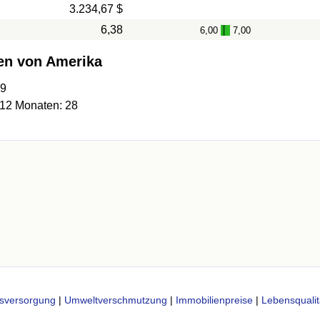
3.234,67 $
6,38
6,00
7,00
-
ten von Amerika
09
 12 Monaten: 28
h
sversorgung
|
Umweltverschmutzung
|
Immobilienpreise
|
Lebensqualit