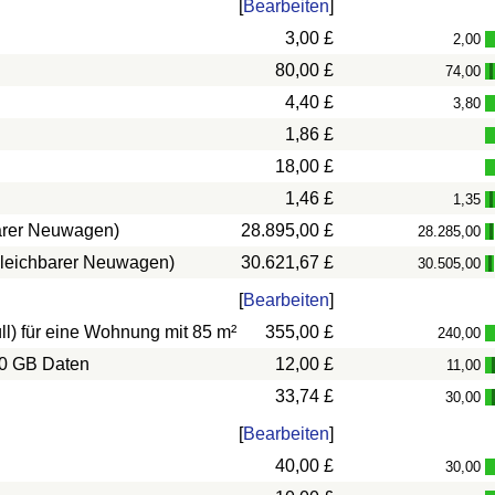
[
Bearbeiten
]
3,00 £
2,00
80,00 £
74,00
4,40 £
3,80
1,86 £
18,00 £
1,46 £
1,35
barer Neuwagen)
28.895,00 £
28.285,00
rgleichbarer Neuwagen)
30.621,67 £
30.505,00
-
[
Bearbeiten
]
l) für eine Wohnung mit 85 m²
355,00 £
240,00
10 GB Daten
12,00 £
11,00
33,74 £
30,00
[
Bearbeiten
]
40,00 £
30,00