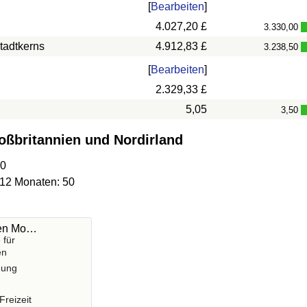
[
Bearbeiten
]
4.027,20 £
3.330,00
tadtkerns
4.912,83 £
3.238,50
[
Bearbeiten
]
2.329,33 £
5,05
3,50
roßbritannien und Nordirland
20
 12 Monaten: 50
hen Mo…
 für
en
gung
Freizeit