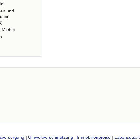
tel
ten und
ation
t)
e Mieten
n
sversorgung
|
Umweltverschmutzung
|
Immobilienpreise
|
Lebensqualit