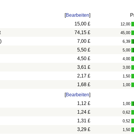
[
Bearbeiten
]
P
15,00 £
12,00
t
74,15 £
45,00
)
7,00 £
6,39
5,50 £
5,00
4,50 £
4,00
3,61 £
3,00
2,17 £
1,50
1,68 £
1,00
[
Bearbeiten
]
1,12 £
1,00
1,24 £
0,62
1,31 £
0,52
3,29 £
1,50