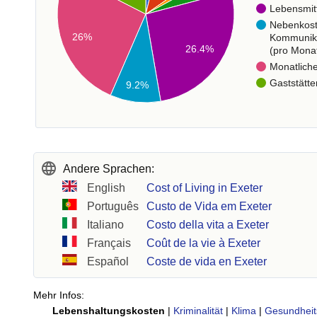
Lebensmit
Nebenkos
26%
Kommunik
26.4%
(pro Mona
Monatlich
Gaststätte
9.2%
Andere Sprachen:
English
Cost of Living in Exeter
Português
Custo de Vida em Exeter
Italiano
Costo della vita a Exeter
Français
Coût de la vie à Exeter
Español
Coste de vida en Exeter
Mehr Infos:
Lebenshaltungskosten
|
Kriminalität
|
Klima
|
Gesundheit