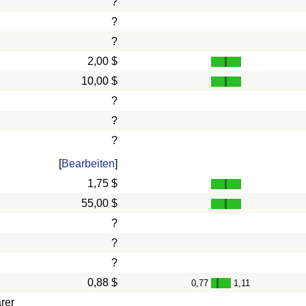
?
?
?
2,00 $
10,00 $
?
?
?
[
Bearbeiten
]
1,75 $
55,00 $
?
?
?
0,88 $
0,77
1,11
-
rer