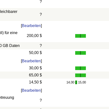
?
leichbarer
?
[
Bearbeiten
]
) für eine
200,00 $
10 GB Daten
?
50,00 $
[
Bearbeiten
]
30,00 $
65,00 $
14,50 $
14,00
15,00
-
[
Bearbeiten
]
etreuung
?