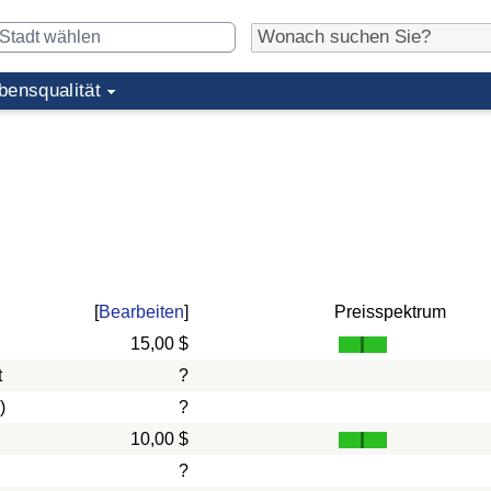
bensqualität
[
Bearbeiten
]
Preisspektrum
15,00 $
t
?
)
?
10,00 $
?