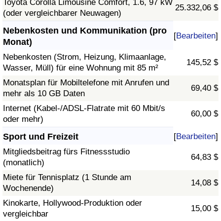
Toyota Corolla Limousine Comfort, 1.6, 97 kW
25.332,06 $
(oder vergleichbarer Neuwagen)
Nebenkosten und Kommunikation (pro
[
Bearbeiten
]
Monat)
Nebenkosten (Strom, Heizung, Klimaanlage,
145,52 $
Wasser, Müll) für eine Wohnung mit 85 m²
Monatsplan für Mobiltelefone mit Anrufen und
69,40 $
mehr als 10 GB Daten
Internet (Kabel-/ADSL-Flatrate mit 60 Mbit/s
60,00 $
oder mehr)
Sport und Freizeit
[
Bearbeiten
]
Mitgliedsbeitrag fürs Fitnessstudio
64,83 $
(monatlich)
Miete für Tennisplatz (1 Stunde am
14,08 $
Wochenende)
Kinokarte, Hollywood-Produktion oder
15,00 $
vergleichbar