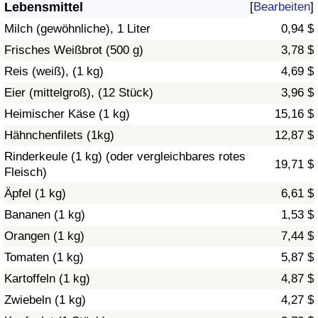
Lebensmittel
[
Bearbeiten
]
Gesundheitsversorgung
Milch (gewöhnliche), 1 Liter
0,94 $
Frisches Weißbrot (500 g)
3,78 $
Gesundheitsversorgungs-Index (aktuell)
Reis (weiß), (1 kg)
4,69 $
Eier (mittelgroß), (12 Stück)
3,96 $
Gesundheitsversorgungs-Index
Heimischer Käse (1 kg)
15,16 $
Gesundheitsversorgungs-Index nach Land
Hähnchenfilets (1kg)
12,87 $
Rinderkeule (1 kg) (oder vergleichbares rotes
19,71 $
Umweltverschmutzung
Fleisch)
Äpfel (1 kg)
6,61 $
Umweltverschmutzungs-Index (aktuell)
Bananen (1 kg)
1,53 $
Orangen (1 kg)
7,44 $
Verschmutzungsindex
Tomaten (1 kg)
5,87 $
Umweltverschmutzungs-Index nach Land
Kartoffeln (1 kg)
4,87 $
Zwiebeln (1 kg)
4,27 $
Verkehr