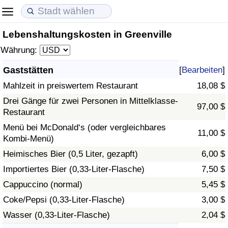
Lebenshaltungskosten in Greenville
Lebenshaltungskosten
Immobilienpreise
Lebensqualität
Währung:
Lebenshaltungskosten-Index (aktuell)
Immobilienpreis-Index (aktuell)
Lebensqualität-Index
Gaststätten
[
Bearbeiten
]
Mahlzeit in preiswertem Restaurant
18,08 $
Lebenshaltungskosten-Index
Immobilienpreis-Index
Lebensqualität-Index (aktuell)
Drei Gänge für zwei Personen in Mittelklasse-
97,00 $
Restaurant
Lebenshaltungskosten-Index nach Land
Immobilienpreis-Index nach Land
Lebensqualitätsindex nach Land
Menü bei McDonald‘s (oder vergleichbares
11,00 $
Kombi-Menü)
in Akaba
Kriminalität
Heimisches Bier (0,5 Liter, gezapft)
6,00 $
Kriminalitäts-Index (aktuell)
Importiertes Bier (0,33-Liter-Flasche)
7,50 $
Cappuccino (normal)
5,45 $
Kriminalitäts-Index
Coke/Pepsi (0,33-Liter-Flasche)
3,00 $
Wasser (0,33-Liter-Flasche)
2,04 $
Kriminalitätsindex nach Land