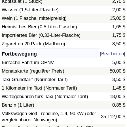
Kopfsalat (1 Stück)
2,70 $
Wasser (1,5-Liter-Flasche)
2,00 $
Verkehrs-Index
Wein (1 Flasche, mittelpreisig)
15,00 $
Heimisches Bier (0,5 Liter-Flasche)
1,65 $
Verkehrs-Index (aktuell)
Importiertes Bier (0,33-Liter-Flasche)
1,75 $
Verkehrs-Index nach Land
Zigaretten 20 Pack (Marlboro)
8,50 $
Fortbewegung
[
Bearbeiten
]
Einfache Fahrt im ÖPNV
5,00 $
Monatskarte (regulärer Preis)
50,00 $
Taxi Grundtarif (Normaler Tarif)
3,50 $
1 Kilometer im Taxi (Normaler Tarif)
1,48 $
Wartegebühren fürs Taxi (Normaler Tarif)
18,00 $
Benzin (1 Liter)
0,85 $
Volkswagen Golf Trendline, 1.4, 90 kW (oder
35.112,00 $
vergleichbarer Neuwagen)