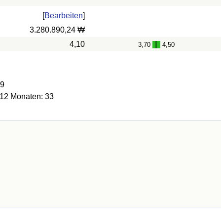
[
Bearbeiten
]
3.280.890,24 ₩
4,10
3,70
4,50
-
19
 12 Monaten: 33