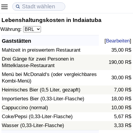
Lebenshaltungskosten in Indaiatuba
Lebenshaltungskosten
Immobilienpreise
Lebensqualität
Währung:
Lebenshaltungskosten-Index (aktuell)
Immobilienpreis-Index (aktuell)
Lebensqualität-Index
Gaststätten
[
Bearbeiten
]
Mahlzeit in preiswertem Restaurant
35,00 R$
Lebenshaltungskosten-Index
Immobilienpreis-Index
Lebensqualität-Index (aktuell)
Drei Gänge für zwei Personen in
190,00 R$
Mittelklasse-Restaurant
Lebenshaltungskosten-Index nach Land
Immobilienpreis-Index nach Land
Lebensqualitätsindex nach Land
Menü bei McDonald‘s (oder vergleichbares
30,00 R$
Kombi-Menü)
in Akaba
Kriminalität
Heimisches Bier (0,5 Liter, gezapft)
7,00 R$
Kriminalitäts-Index (aktuell)
Importiertes Bier (0,33-Liter-Flasche)
18,00 R$
Cappuccino (normal)
10,00 R$
Kriminalitäts-Index
Coke/Pepsi (0,33-Liter-Flasche)
5,67 R$
Wasser (0,33-Liter-Flasche)
3,33 R$
Kriminalitätsindex nach Land