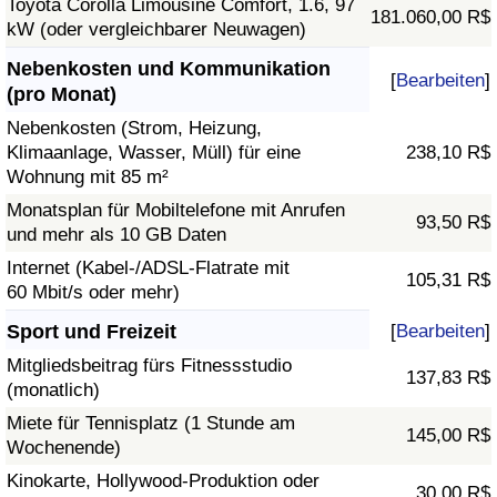
Toyota Corolla Limousine Comfort, 1.6, 97
181.060,00 R$
kW (oder vergleichbarer Neuwagen)
Nebenkosten und Kommunikation
[
Bearbeiten
]
(pro Monat)
Nebenkosten (Strom, Heizung,
Klimaanlage, Wasser, Müll) für eine
238,10 R$
Wohnung mit 85 m²
Monatsplan für Mobiltelefone mit Anrufen
93,50 R$
und mehr als 10 GB Daten
Internet (Kabel-/ADSL-Flatrate mit
105,31 R$
60 Mbit/s oder mehr)
Sport und Freizeit
[
Bearbeiten
]
Mitgliedsbeitrag fürs Fitnessstudio
137,83 R$
(monatlich)
Miete für Tennisplatz (1 Stunde am
145,00 R$
Wochenende)
Kinokarte, Hollywood-Produktion oder
30,00 R$