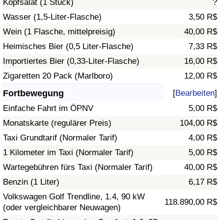
Kopfsalat (1 Stück)
?
Wasser (1,5-Liter-Flasche)
3,50 R$
Verkehrs-Index
Wein (1 Flasche, mittelpreisig)
40,00 R$
Heimisches Bier (0,5 Liter-Flasche)
7,33 R$
Verkehrs-Index (aktuell)
Importiertes Bier (0,33-Liter-Flasche)
16,00 R$
Verkehrs-Index nach Land
Zigaretten 20 Pack (Marlboro)
12,00 R$
Fortbewegung
[
Bearbeiten
]
Einfache Fahrt im ÖPNV
5,00 R$
Monatskarte (regulärer Preis)
104,00 R$
Taxi Grundtarif (Normaler Tarif)
4,00 R$
1 Kilometer im Taxi (Normaler Tarif)
5,00 R$
Wartegebühren fürs Taxi (Normaler Tarif)
40,00 R$
Benzin (1 Liter)
6,17 R$
Volkswagen Golf Trendline, 1.4, 90 kW
118.890,00 R$
(oder vergleichbarer Neuwagen)