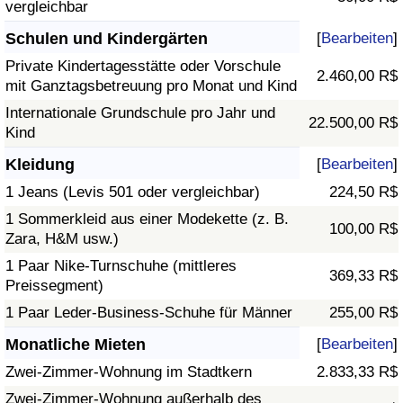
vergleichbar
Schulen und Kindergärten
[
Bearbeiten
]
Private Kindertagesstätte oder Vorschule
2.460,00 R$
mit Ganztagsbetreuung pro Monat und Kind
Internationale Grundschule pro Jahr und
22.500,00 R$
Kind
Kleidung
[
Bearbeiten
]
1 Jeans (Levis 501 oder vergleichbar)
224,50 R$
1 Sommerkleid aus einer Modekette (z. B.
100,00 R$
Zara, H&M usw.)
1 Paar Nike-Turnschuhe (mittleres
369,33 R$
Preissegment)
1 Paar Leder-Business-Schuhe für Männer
255,00 R$
Monatliche Mieten
[
Bearbeiten
]
Zwei-Zimmer-Wohnung im Stadtkern
2.833,33 R$
Zwei-Zimmer-Wohnung außerhalb des