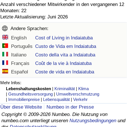
Anzahl verschiedener Mitwirkender in den vergangenen 12
Monaten: 22
Letzte Aktualisierung: Juni 2026
Andere Sprachen:
English
Cost of Living in Indaiatuba
Português
Custo de Vida em Indaiatuba
Italiano
Costo della vita a Indaiatuba
Français
Coût de la vie à Indaiatuba
Español
Coste de vida en Indaiatuba
Mehr Infos:
Lebenshaltungskosten
|
Kriminalität
|
Klima
|
Gesundheitsversorgung
|
Umweltverschmutzung
|
Immobilienpreise
|
Lebensqualität
|
Verkehr
Über diese Website
Numbeo in der Presse
Copyright © 2009-2026 Numbeo. Die Nutzung von
numbeo.com unterliegt unseren
Nutzungsbedingungen
und
der
Datenschutzerklärung