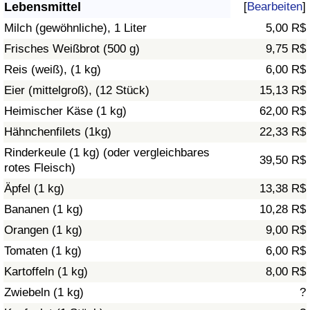
Lebensmittel
[
Bearbeiten
]
Gesundheitsversorgung
Milch (gewöhnliche), 1 Liter
5,00 R$
Frisches Weißbrot (500 g)
9,75 R$
Gesundheitsversorgungs-Index (aktuell)
Reis (weiß), (1 kg)
6,00 R$
Eier (mittelgroß), (12 Stück)
15,13 R$
Gesundheitsversorgungs-Index
Heimischer Käse (1 kg)
62,00 R$
Gesundheitsversorgungs-Index nach Land
Hähnchenfilets (1kg)
22,33 R$
Rinderkeule (1 kg) (oder vergleichbares
39,50 R$
Umweltverschmutzung
rotes Fleisch)
Äpfel (1 kg)
13,38 R$
Umweltverschmutzungs-Index (aktuell)
Bananen (1 kg)
10,28 R$
Orangen (1 kg)
9,00 R$
Verschmutzungsindex
Tomaten (1 kg)
6,00 R$
Umweltverschmutzungs-Index nach Land
Kartoffeln (1 kg)
8,00 R$
Zwiebeln (1 kg)
?
Verkehr