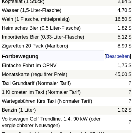
Kopfsalat (1 Stück)
2,84 $
Wasser (1,5-Liter-Flasche)
4,70 $
Verkehrs-Index
Wein (1 Flasche, mittelpreisig)
16,50 $
Heimisches Bier (0,5 Liter-Flasche)
1,82 $
Verkehrs-Index (aktuell)
Importiertes Bier (0,33-Liter-Flasche)
5,12 $
Verkehrs-Index nach Land
Zigaretten 20 Pack (Marlboro)
8,99 $
Fortbewegung
[
Bearbeiten
]
Einfache Fahrt im ÖPNV
1,75 $
Monatskarte (regulärer Preis)
45,00 $
Taxi Grundtarif (Normaler Tarif)
?
1 Kilometer im Taxi (Normaler Tarif)
?
Wartegebühren fürs Taxi (Normaler Tarif)
?
Benzin (1 Liter)
1,02 $
Volkswagen Golf Trendline, 1.4, 90 kW (oder
?
vergleichbarer Neuwagen)