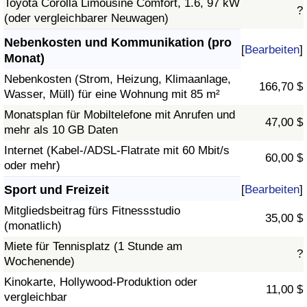
Toyota Corolla Limousine Comfort, 1.6, 97 kW
?
(oder vergleichbarer Neuwagen)
Nebenkosten und Kommunikation (pro
[
Bearbeiten
]
Monat)
Nebenkosten (Strom, Heizung, Klimaanlage,
166,70 $
Wasser, Müll) für eine Wohnung mit 85 m²
Monatsplan für Mobiltelefone mit Anrufen und
47,00 $
mehr als 10 GB Daten
Internet (Kabel-/ADSL-Flatrate mit 60 Mbit/s
60,00 $
oder mehr)
Sport und Freizeit
[
Bearbeiten
]
Mitgliedsbeitrag fürs Fitnessstudio
35,00 $
(monatlich)
Miete für Tennisplatz (1 Stunde am
?
Wochenende)
Kinokarte, Hollywood-Produktion oder
11,00 $
vergleichbar