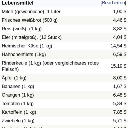
Lebensmittel
[
Bearbeiten
]
Gesundheitsversorgung
Milch (gewöhnliche), 1 Liter
1,00 $
Frisches Weißbrot (500 g)
4,46 $
Gesundheitsversorgungs-Index (aktuell)
Reis (weiß), (1 kg)
8,82 $
Eier (mittelgroß), (12 Stück)
4,04 $
Gesundheitsversorgungs-Index
Heimischer Käse (1 kg)
14,54 $
Gesundheitsversorgungs-Index nach Land
Hähnchenfilets (1kg)
6,59 $
Rinderkeule (1 kg) (oder vergleichbares rotes
15,19 $
Umweltverschmutzung
Fleisch)
Äpfel (1 kg)
8,00 $
Umweltverschmutzungs-Index (aktuell)
Bananen (1 kg)
1,67 $
Orangen (1 kg)
6,48 $
Verschmutzungsindex
Tomaten (1 kg)
5,34 $
Umweltverschmutzungs-Index nach Land
Kartoffeln (1 kg)
7,85 $
Zwiebeln (1 kg)
5,71 $
Verkehr