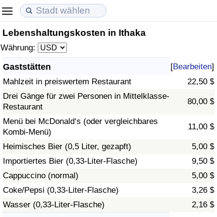
Lebenshaltungskosten in Ithaka
Lebenshaltungskosten
Immobilienpreise
Lebensqualität
Währung:
Lebenshaltungskosten-Index (aktuell)
Immobilienpreis-Index (aktuell)
Lebensqualität-Index
Gaststätten
[
Bearbeiten
]
Mahlzeit in preiswertem Restaurant
22,50 $
Lebenshaltungskosten-Index
Immobilienpreis-Index
Lebensqualität-Index (aktuell)
Drei Gänge für zwei Personen in Mittelklasse-
80,00 $
Restaurant
Lebenshaltungskosten-Index nach Land
Immobilienpreis-Index nach Land
Lebensqualitätsindex nach Land
Menü bei McDonald‘s (oder vergleichbares
11,00 $
Kombi-Menü)
in Akaba
Kriminalität
Heimisches Bier (0,5 Liter, gezapft)
5,00 $
Kriminalitäts-Index (aktuell)
Importiertes Bier (0,33-Liter-Flasche)
9,50 $
Cappuccino (normal)
5,00 $
Kriminalitäts-Index
Coke/Pepsi (0,33-Liter-Flasche)
3,26 $
Wasser (0,33-Liter-Flasche)
2,16 $
Kriminalitätsindex nach Land