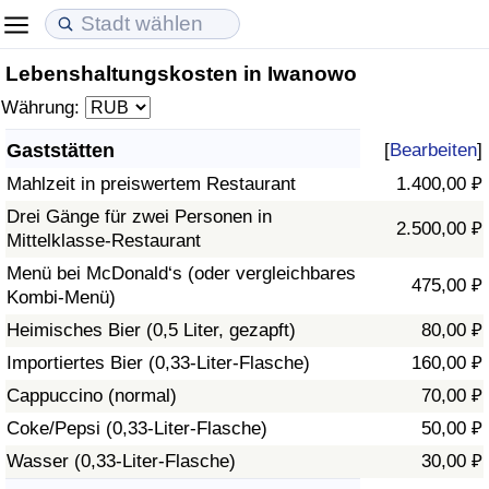
Lebenshaltungskosten in Iwanowo
Lebenshaltungskosten
Immobilienpreise
Lebensqualität
Währung:
Lebenshaltungskosten-Index (aktuell)
Immobilienpreis-Index (aktuell)
Lebensqualität-Index
Gaststätten
[
Bearbeiten
]
Mahlzeit in preiswertem Restaurant
1.400,00 ₽
Lebenshaltungskosten-Index
Immobilienpreis-Index
Lebensqualität-Index (aktuell)
Drei Gänge für zwei Personen in
2.500,00 ₽
Mittelklasse-Restaurant
Lebenshaltungskosten-Index nach Land
Immobilienpreis-Index nach Land
Lebensqualitätsindex nach Land
Menü bei McDonald‘s (oder vergleichbares
475,00 ₽
Kombi-Menü)
in Akaba
Kriminalität
Heimisches Bier (0,5 Liter, gezapft)
80,00 ₽
Kriminalitäts-Index (aktuell)
Importiertes Bier (0,33-Liter-Flasche)
160,00 ₽
Cappuccino (normal)
70,00 ₽
Kriminalitäts-Index
Coke/Pepsi (0,33-Liter-Flasche)
50,00 ₽
Wasser (0,33-Liter-Flasche)
30,00 ₽
Kriminalitätsindex nach Land