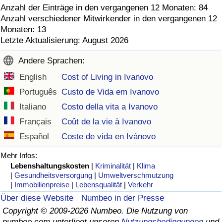
Anzahl der Einträge in den vergangenen 12 Monaten: 84
Anzahl verschiedener Mitwirkender in den vergangenen 12
Monaten: 13
Letzte Aktualisierung: August 2026
Andere Sprachen:
English
Cost of Living in Ivanovo
Português
Custo de Vida em Ivanovo
Italiano
Costo della vita a Ivanovo
Français
Coût de la vie à Ivanovo
Español
Coste de vida en Ivánovo
Mehr Infos:
Lebenshaltungskosten
|
Kriminalität
|
Klima
|
Gesundheitsversorgung
|
Umweltverschmutzung
|
Immobilienpreise
|
Lebensqualität
|
Verkehr
Über diese Website
Numbeo in der Presse
Copyright © 2009-2026 Numbeo. Die Nutzung von
numbeo.com unterliegt unseren
Nutzungsbedingungen
und