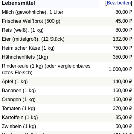
Lebensmittel
[
Bearbeiten
]
Gesundheitsversorgung
Milch (gewöhnliche), 1 Liter
80,00 ₽
Frisches Weißbrot (500 g)
45,00 ₽
Gesundheitsversorgungs-Index (aktuell)
Reis (weiß), (1 kg)
80,00 ₽
Eier (mittelgroß), (12 Stück)
132,00 ₽
Gesundheitsversorgungs-Index
Heimischer Käse (1 kg)
750,00 ₽
Gesundheitsversorgungs-Index nach Land
Hähnchenfilets (1kg)
350,00 ₽
Rinderkeule (1 kg) (oder vergleichbares
1.000,00 ₽
Umweltverschmutzung
rotes Fleisch)
Äpfel (1 kg)
140,00 ₽
Umweltverschmutzungs-Index (aktuell)
Bananen (1 kg)
160,00 ₽
Orangen (1 kg)
150,00 ₽
Verschmutzungsindex
Tomaten (1 kg)
370,00 ₽
Umweltverschmutzungs-Index nach Land
Kartoffeln (1 kg)
85,00 ₽
Zwiebeln (1 kg)
50,00 ₽
Verkehr