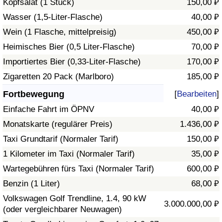
Kopfsalat (1 Stück)
150,00 ₽
Wasser (1,5-Liter-Flasche)
40,00 ₽
Verkehrs-Index
Wein (1 Flasche, mittelpreisig)
450,00 ₽
Heimisches Bier (0,5 Liter-Flasche)
70,00 ₽
Verkehrs-Index (aktuell)
Importiertes Bier (0,33-Liter-Flasche)
170,00 ₽
Verkehrs-Index nach Land
Zigaretten 20 Pack (Marlboro)
185,00 ₽
Fortbewegung
[
Bearbeiten
]
Einfache Fahrt im ÖPNV
40,00 ₽
Monatskarte (regulärer Preis)
1.436,00 ₽
Taxi Grundtarif (Normaler Tarif)
150,00 ₽
1 Kilometer im Taxi (Normaler Tarif)
35,00 ₽
Wartegebühren fürs Taxi (Normaler Tarif)
600,00 ₽
Benzin (1 Liter)
68,00 ₽
Volkswagen Golf Trendline, 1.4, 90 kW
3.000.000,00 ₽
(oder vergleichbarer Neuwagen)