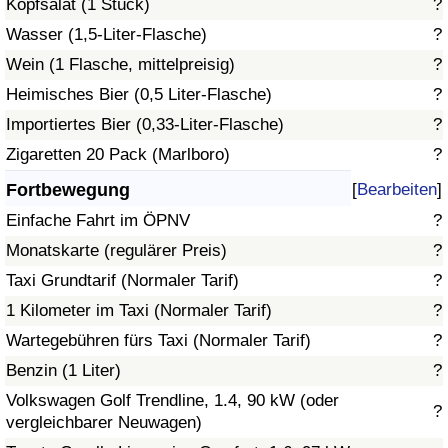
Kopfsalat (1 Stück)
?
Wasser (1,5-Liter-Flasche)
?
Verkehrs-Index
Wein (1 Flasche, mittelpreisig)
?
Heimisches Bier (0,5 Liter-Flasche)
?
Verkehrs-Index (aktuell)
Importiertes Bier (0,33-Liter-Flasche)
?
Verkehrs-Index nach Land
Zigaretten 20 Pack (Marlboro)
?
Fortbewegung
[
Bearbeiten
]
Einfache Fahrt im ÖPNV
?
Monatskarte (regulärer Preis)
?
Taxi Grundtarif (Normaler Tarif)
?
1 Kilometer im Taxi (Normaler Tarif)
?
Wartegebühren fürs Taxi (Normaler Tarif)
?
Benzin (1 Liter)
?
Volkswagen Golf Trendline, 1.4, 90 kW (oder
?
vergleichbarer Neuwagen)