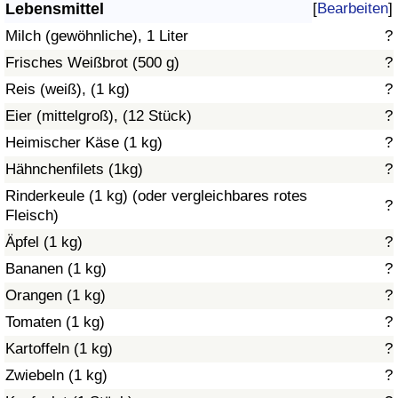
Lebensmittel
[
Bearbeiten
]
Gesundheitsversorgung
Milch (gewöhnliche), 1 Liter
?
Frisches Weißbrot (500 g)
?
Gesundheitsversorgungs-Index (aktuell)
Reis (weiß), (1 kg)
?
Eier (mittelgroß), (12 Stück)
?
Gesundheitsversorgungs-Index
Heimischer Käse (1 kg)
?
Gesundheitsversorgungs-Index nach Land
Hähnchenfilets (1kg)
?
Rinderkeule (1 kg) (oder vergleichbares rotes
?
Umweltverschmutzung
Fleisch)
Äpfel (1 kg)
?
Umweltverschmutzungs-Index (aktuell)
Bananen (1 kg)
?
Orangen (1 kg)
?
Verschmutzungsindex
Tomaten (1 kg)
?
Umweltverschmutzungs-Index nach Land
Kartoffeln (1 kg)
?
Zwiebeln (1 kg)
?
Verkehr