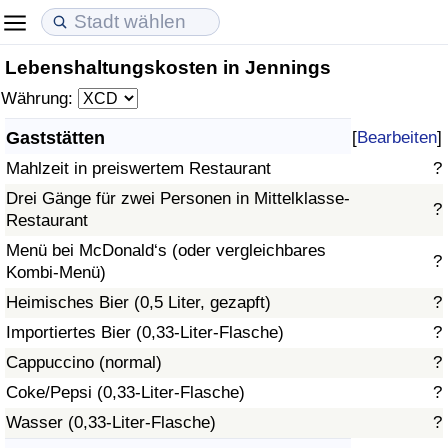
Lebenshaltungskosten in Jennings
Lebenshaltungskosten
Immobilienpreise
Lebensqualität
Währung:
Lebenshaltungskosten-Index (aktuell)
Immobilienpreis-Index (aktuell)
Lebensqualität-Index
Gaststätten
[
Bearbeiten
]
Mahlzeit in preiswertem Restaurant
?
Lebenshaltungskosten-Index
Immobilienpreis-Index
Lebensqualität-Index (aktuell)
Drei Gänge für zwei Personen in Mittelklasse-
?
Restaurant
Lebenshaltungskosten-Index nach Land
Immobilienpreis-Index nach Land
Lebensqualitätsindex nach Land
Menü bei McDonald‘s (oder vergleichbares
?
Kombi-Menü)
in Akaba
Kriminalität
Heimisches Bier (0,5 Liter, gezapft)
?
Kriminalitäts-Index (aktuell)
Importiertes Bier (0,33-Liter-Flasche)
?
Cappuccino (normal)
?
Kriminalitäts-Index
Coke/Pepsi (0,33-Liter-Flasche)
?
Wasser (0,33-Liter-Flasche)
?
Kriminalitätsindex nach Land