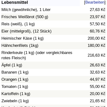
Lebensmittel
[
Bearbeiten
]
Gesundheitsversorgung
Milch (gewöhnliche), 1 Liter
27,63 Kč
Frisches Weißbrot (500 g)
23,97 Kč
Gesundheitsversorgungs-Index (aktuell)
Reis (weiß), (1 kg)
57,50 Kč
Eier (mittelgroß), (12 Stück)
60,76 Kč
Gesundheitsversorgungs-Index
Heimischer Käse (1 kg)
200,00 Kč
Gesundheitsversorgungs-Index nach Land
Hähnchenfilets (1kg)
180,00 Kč
Rinderkeule (1 kg) (oder vergleichbares
216,63 Kč
Umweltverschmutzung
rotes Fleisch)
Äpfel (1 kg)
26,63 Kč
Umweltverschmutzungs-Index (aktuell)
Bananen (1 kg)
32,63 Kč
Orangen (1 kg)
44,97 Kč
Verschmutzungsindex
Tomaten (1 kg)
55,00 Kč
Umweltverschmutzungs-Index nach Land
Kartoffeln (1 kg)
20,00 Kč
Zwiebeln (1 kg)
21,65 Kč
Verkehr