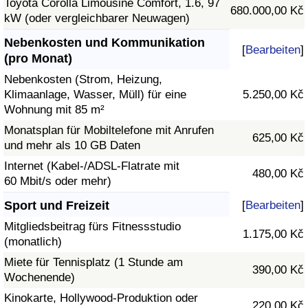
Toyota Corolla Limousine Comfort, 1.6, 97
680.000,00 Kč
kW (oder vergleichbarer Neuwagen)
Nebenkosten und Kommunikation
[
Bearbeiten
]
(pro Monat)
Nebenkosten (Strom, Heizung,
Klimaanlage, Wasser, Müll) für eine
5.250,00 Kč
Wohnung mit 85 m²
Monatsplan für Mobiltelefone mit Anrufen
625,00 Kč
und mehr als 10 GB Daten
Internet (Kabel-/ADSL-Flatrate mit
480,00 Kč
60 Mbit/s oder mehr)
Sport und Freizeit
[
Bearbeiten
]
Mitgliedsbeitrag fürs Fitnessstudio
1.175,00 Kč
(monatlich)
Miete für Tennisplatz (1 Stunde am
390,00 Kč
Wochenende)
Kinokarte, Hollywood-Produktion oder
220,00 Kč