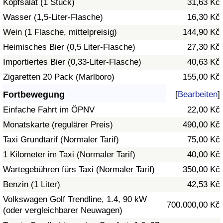
Kopfsalat (1 Stück)
31,63 Kč
Wasser (1,5-Liter-Flasche)
16,30 Kč
Verkehrs-Index
Wein (1 Flasche, mittelpreisig)
144,90 Kč
Heimisches Bier (0,5 Liter-Flasche)
27,30 Kč
Verkehrs-Index (aktuell)
Importiertes Bier (0,33-Liter-Flasche)
40,63 Kč
Verkehrs-Index nach Land
Zigaretten 20 Pack (Marlboro)
155,00 Kč
Fortbewegung
[
Bearbeiten
]
Einfache Fahrt im ÖPNV
22,00 Kč
Monatskarte (regulärer Preis)
490,00 Kč
Taxi Grundtarif (Normaler Tarif)
75,00 Kč
1 Kilometer im Taxi (Normaler Tarif)
40,00 Kč
Wartegebühren fürs Taxi (Normaler Tarif)
350,00 Kč
Benzin (1 Liter)
42,53 Kč
Volkswagen Golf Trendline, 1.4, 90 kW
700.000,00 Kč
(oder vergleichbarer Neuwagen)