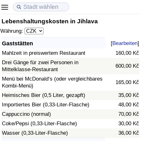
Lebenshaltungskosten in Jihlava
Lebenshaltungskosten
Immobilienpreise
Lebensqualität
Währung:
Lebenshaltungskosten-Index (aktuell)
Immobilienpreis-Index (aktuell)
Lebensqualität-Index
Gaststätten
[
Bearbeiten
]
Mahlzeit in preiswertem Restaurant
160,00 Kč
Lebenshaltungskosten-Index
Immobilienpreis-Index
Lebensqualität-Index (aktuell)
Drei Gänge für zwei Personen in
600,00 Kč
Mittelklasse-Restaurant
Lebenshaltungskosten-Index nach Land
Immobilienpreis-Index nach Land
Lebensqualitätsindex nach Land
Menü bei McDonald‘s (oder vergleichbares
165,00 Kč
Kombi-Menü)
in Akaba
Kriminalität
Heimisches Bier (0,5 Liter, gezapft)
35,00 Kč
Kriminalitäts-Index (aktuell)
Importiertes Bier (0,33-Liter-Flasche)
48,00 Kč
Cappuccino (normal)
70,00 Kč
Kriminalitäts-Index
Coke/Pepsi (0,33-Liter-Flasche)
30,00 Kč
Wasser (0,33-Liter-Flasche)
36,00 Kč
Kriminalitätsindex nach Land