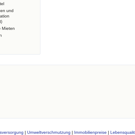
tel
ten und
ation
t)
e Mieten
n
sversorgung
|
Umweltverschmutzung
|
Immobilienpreise
|
Lebensqualit