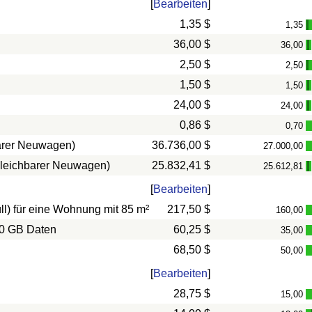
[
Bearbeiten
]
1,35 $
1,35
-
36,00 $
36,00
-
2,50 $
2,50
-
1,50 $
1,50
-
24,00 $
24,00
-
0,86 $
0,70
barer Neuwagen)
36.736,00 $
27.000,00
rgleichbarer Neuwagen)
25.832,41 $
25.612,81
-
[
Bearbeiten
]
l) für eine Wohnung mit 85 m²
217,50 $
160,00
10 GB Daten
60,25 $
35,00
68,50 $
50,00
[
Bearbeiten
]
28,75 $
15,00