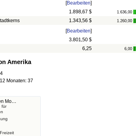
[
Bearbeiten
]
1.898,67 $
1.636,00
tadtkerns
1.343,56 $
1.260,00
[
Bearbeiten
]
3.801,50 $
6,25
6,00
-
von Amerika
04
 12 Monaten: 37
hen Mo…
 für
en
gung
Freizeit