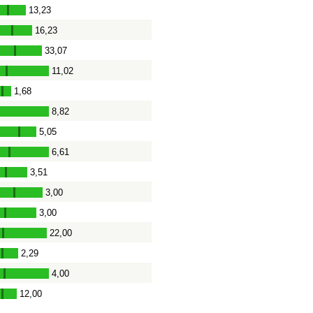
13,23
-
16,23
-
33,07
-
11,02
-
1,68
-
8,82
-
5,05
-
6,61
-
3,51
-
3,00
-
3,00
-
22,00
-
2,29
-
4,00
-
12,00
-