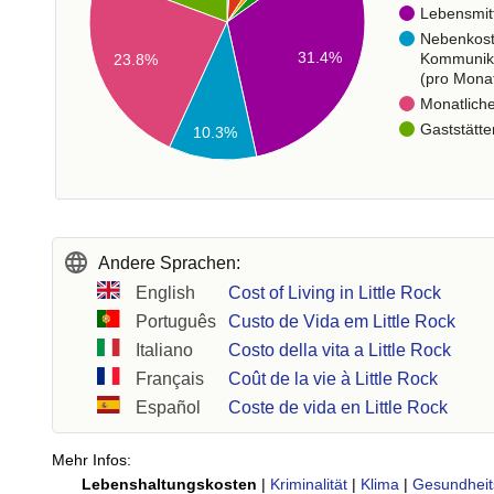
Lebensmit
Nebenkos
31.4%
Kommunik
23.8%
(pro Mona
Monatlich
Gaststätte
10.3%
Andere Sprachen:
English
Cost of Living in Little Rock
Português
Custo de Vida em Little Rock
Italiano
Costo della vita a Little Rock
Français
Coût de la vie à Little Rock
Español
Coste de vida en Little Rock
Mehr Infos:
Lebenshaltungskosten
|
Kriminalität
|
Klima
|
Gesundheit