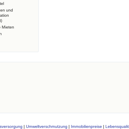
tel
ten und
ation
t)
e Mieten
n
sversorgung
|
Umweltverschmutzung
|
Immobilienpreise
|
Lebensqualit