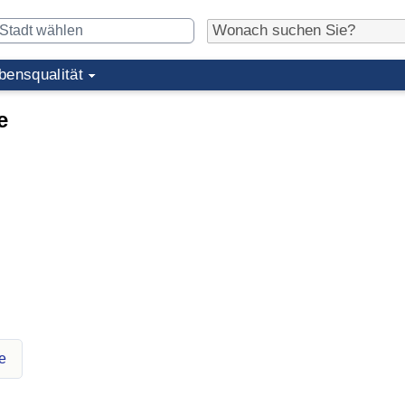
bensqualität
e
e