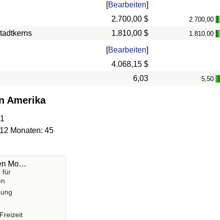
[
Bearbeiten
]
2.700,00 $
2.700,00
-
tadtkerns
1.810,00 $
1.810,00
-
[
Bearbeiten
]
4.068,15 $
6,03
5,50
on Amerika
21
 12 Monaten: 45
hen Mo…
 für
en
gung
Freizeit