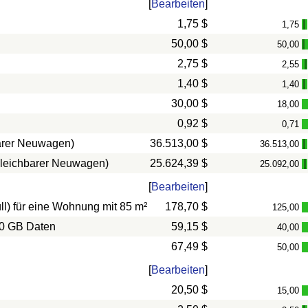
[
Bearbeiten
]
1,75 $
1,75
-
50,00 $
50,00
-
2,75 $
2,55
1,40 $
1,40
-
30,00 $
18,00
0,92 $
0,71
barer Neuwagen)
36.513,00 $
36.513,00
-
rgleichbarer Neuwagen)
25.624,39 $
25.092,00
-
[
Bearbeiten
]
l) für eine Wohnung mit 85 m²
178,70 $
125,00
10 GB Daten
59,15 $
40,00
67,49 $
50,00
[
Bearbeiten
]
20,50 $
15,00