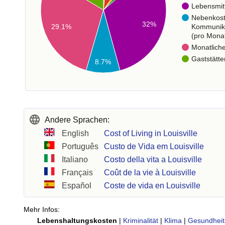
Lebensmit
Nebenkos
32%
Kommunik
29.1%
(pro Mona
Monatlich
Gaststätte
8.7%
Andere Sprachen:
English
Cost of Living in Louisville
Português
Custo de Vida em Louisville
Italiano
Costo della vita a Louisville
Français
Coût de la vie à Louisville
Español
Coste de vida en Louisville
Mehr Infos:
Lebenshaltungskosten
|
Kriminalität
|
Klima
|
Gesundheit