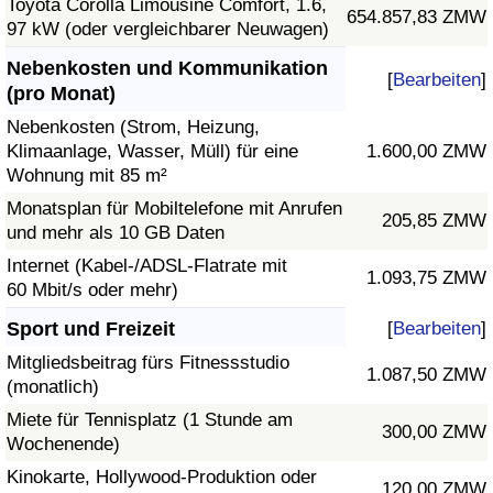
Toyota Corolla Limousine Comfort, 1.6,
654.857,83 ZMW
97 kW (oder vergleichbarer Neuwagen)
Nebenkosten und Kommunikation
[
Bearbeiten
]
(pro Monat)
Nebenkosten (Strom, Heizung,
Klimaanlage, Wasser, Müll) für eine
1.600,00 ZMW
Wohnung mit 85 m²
Monatsplan für Mobiltelefone mit Anrufen
205,85 ZMW
und mehr als 10 GB Daten
Internet (Kabel-/ADSL-Flatrate mit
1.093,75 ZMW
60 Mbit/s oder mehr)
Sport und Freizeit
[
Bearbeiten
]
Mitgliedsbeitrag fürs Fitnessstudio
1.087,50 ZMW
(monatlich)
Miete für Tennisplatz (1 Stunde am
300,00 ZMW
Wochenende)
Kinokarte, Hollywood-Produktion oder
120,00 ZMW