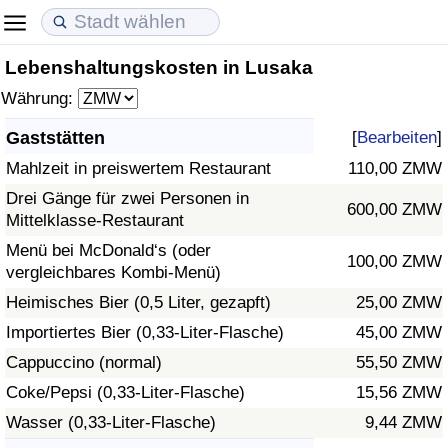
Lebenshaltungskosten in Lusaka
Lebenshaltungskosten
Immobilienpreise
Lebensqualität
Währung:
Lebenshaltungskosten-Index (aktuell)
Immobilienpreis-Index (aktuell)
Lebensqualität-Index
Gaststätten
[
Bearbeiten
]
Mahlzeit in preiswertem Restaurant
110,00 ZMW
Lebenshaltungskosten-Index
Immobilienpreis-Index
Lebensqualität-Index (aktuell)
Drei Gänge für zwei Personen in
600,00 ZMW
Mittelklasse-Restaurant
Lebenshaltungskosten-Index nach Land
Immobilienpreis-Index nach Land
Lebensqualitätsindex nach Land
Menü bei McDonald‘s (oder
100,00 ZMW
vergleichbares Kombi-Menü)
in Akaba
Kriminalität
Heimisches Bier (0,5 Liter, gezapft)
25,00 ZMW
Kriminalitäts-Index (aktuell)
Importiertes Bier (0,33-Liter-Flasche)
45,00 ZMW
Cappuccino (normal)
55,50 ZMW
Kriminalitäts-Index
Coke/Pepsi (0,33-Liter-Flasche)
15,56 ZMW
Wasser (0,33-Liter-Flasche)
9,44 ZMW
Kriminalitätsindex nach Land