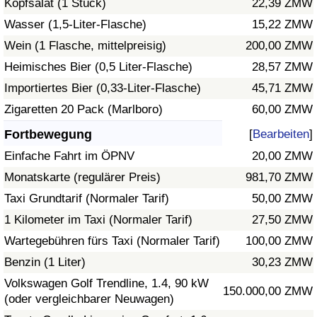
Kopfsalat (1 Stück)
22,39 ZMW
Wasser (1,5-Liter-Flasche)
15,22 ZMW
Verkehrs-Index
Wein (1 Flasche, mittelpreisig)
200,00 ZMW
Heimisches Bier (0,5 Liter-Flasche)
28,57 ZMW
Verkehrs-Index (aktuell)
Importiertes Bier (0,33-Liter-Flasche)
45,71 ZMW
Verkehrs-Index nach Land
Zigaretten 20 Pack (Marlboro)
60,00 ZMW
Fortbewegung
[
Bearbeiten
]
Einfache Fahrt im ÖPNV
20,00 ZMW
Monatskarte (regulärer Preis)
981,70 ZMW
Taxi Grundtarif (Normaler Tarif)
50,00 ZMW
1 Kilometer im Taxi (Normaler Tarif)
27,50 ZMW
Wartegebühren fürs Taxi (Normaler Tarif)
100,00 ZMW
Benzin (1 Liter)
30,23 ZMW
Volkswagen Golf Trendline, 1.4, 90 kW
150.000,00 ZMW
(oder vergleichbarer Neuwagen)