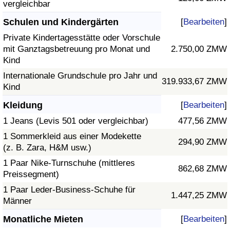
vergleichbar
Schulen und Kindergärten
[
Bearbeiten
]
Private Kindertagesstätte oder Vorschule
mit Ganztagsbetreuung pro Monat und
2.750,00 ZMW
Kind
Internationale Grundschule pro Jahr und
319.933,67 ZMW
Kind
Kleidung
[
Bearbeiten
]
1 Jeans (Levis 501 oder vergleichbar)
477,56 ZMW
1 Sommerkleid aus einer Modekette
294,90 ZMW
(z. B. Zara, H&M usw.)
1 Paar Nike-Turnschuhe (mittleres
862,68 ZMW
Preissegment)
1 Paar Leder-Business-Schuhe für
1.447,25 ZMW
Männer
Monatliche Mieten
[
Bearbeiten
]