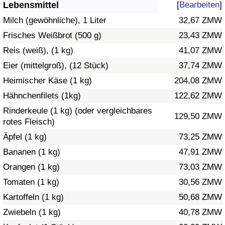
Lebensmittel
[
Bearbeiten
]
Gesundheitsversorgung
Milch (gewöhnliche), 1 Liter
32,67 ZMW
Frisches Weißbrot (500 g)
23,43 ZMW
Gesundheitsversorgungs-Index (aktuell)
Reis (weiß), (1 kg)
41,07 ZMW
Eier (mittelgroß), (12 Stück)
37,74 ZMW
Gesundheitsversorgungs-Index
Heimischer Käse (1 kg)
204,08 ZMW
Gesundheitsversorgungs-Index nach Land
Hähnchenfilets (1kg)
122,62 ZMW
Rinderkeule (1 kg) (oder vergleichbares
129,50 ZMW
Umweltverschmutzung
rotes Fleisch)
Äpfel (1 kg)
73,25 ZMW
Umweltverschmutzungs-Index (aktuell)
Bananen (1 kg)
47,91 ZMW
Orangen (1 kg)
73,03 ZMW
Verschmutzungsindex
Tomaten (1 kg)
30,56 ZMW
Umweltverschmutzungs-Index nach Land
Kartoffeln (1 kg)
50,68 ZMW
Zwiebeln (1 kg)
40,78 ZMW
Verkehr