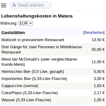
Lebenshaltungskosten in Matera
Lebenshaltungskosten
Immobilienpreise
Lebensqualität
Währung:
Lebenshaltungskosten-Index (aktuell)
Immobilienpreis-Index (aktuell)
Lebensqualität-Index
Gaststätten
[
Bearbeiten
]
Mahlzeit in preiswertem Restaurant
13,50 €
Lebenshaltungskosten-Index
Immobilienpreis-Index
Lebensqualität-Index (aktuell)
Drei Gänge für zwei Personen in Mittelklasse-
55,00 €
Restaurant
Lebenshaltungskosten-Index nach Land
Immobilienpreis-Index nach Land
Lebensqualitätsindex nach Land
Menü bei McDonald‘s (oder vergleichbares
11,00 €
Kombi-Menü)
in Akaba
Kriminalität
Heimisches Bier (0,5 Liter, gezapft)
5,00 €
Kriminalitäts-Index (aktuell)
Importiertes Bier (0,33-Liter-Flasche)
3,00 €
Cappuccino (normal)
1,83 €
Kriminalitäts-Index
Coke/Pepsi (0,33-Liter-Flasche)
2,17 €
Wasser (0,33-Liter-Flasche)
1,00 €
Kriminalitätsindex nach Land