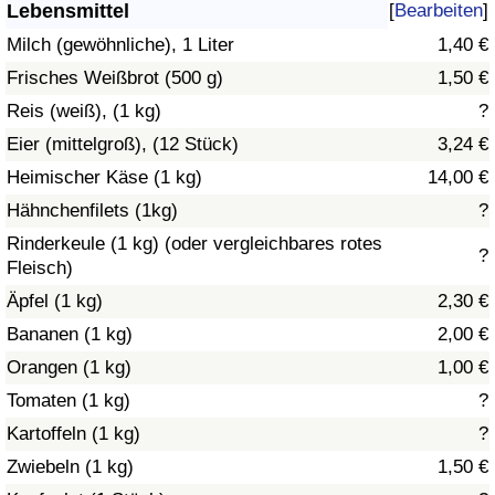
Lebensmittel
[
Bearbeiten
]
Gesundheitsversorgung
Milch (gewöhnliche), 1 Liter
1,40 €
Frisches Weißbrot (500 g)
1,50 €
Gesundheitsversorgungs-Index (aktuell)
Reis (weiß), (1 kg)
?
Eier (mittelgroß), (12 Stück)
3,24 €
Gesundheitsversorgungs-Index
Heimischer Käse (1 kg)
14,00 €
Gesundheitsversorgungs-Index nach Land
Hähnchenfilets (1kg)
?
Rinderkeule (1 kg) (oder vergleichbares rotes
?
Umweltverschmutzung
Fleisch)
Äpfel (1 kg)
2,30 €
Umweltverschmutzungs-Index (aktuell)
Bananen (1 kg)
2,00 €
Orangen (1 kg)
1,00 €
Verschmutzungsindex
Tomaten (1 kg)
?
Umweltverschmutzungs-Index nach Land
Kartoffeln (1 kg)
?
Zwiebeln (1 kg)
1,50 €
Verkehr