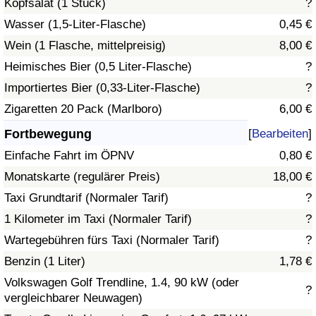
Kopfsalat (1 Stück)
?
Wasser (1,5-Liter-Flasche)
0,45 €
Verkehrs-Index
Wein (1 Flasche, mittelpreisig)
8,00 €
Heimisches Bier (0,5 Liter-Flasche)
?
Verkehrs-Index (aktuell)
Importiertes Bier (0,33-Liter-Flasche)
?
Verkehrs-Index nach Land
Zigaretten 20 Pack (Marlboro)
6,00 €
Fortbewegung
[
Bearbeiten
]
Einfache Fahrt im ÖPNV
0,80 €
Monatskarte (regulärer Preis)
18,00 €
Taxi Grundtarif (Normaler Tarif)
?
1 Kilometer im Taxi (Normaler Tarif)
?
Wartegebühren fürs Taxi (Normaler Tarif)
?
Benzin (1 Liter)
1,78 €
Volkswagen Golf Trendline, 1.4, 90 kW (oder
?
vergleichbarer Neuwagen)