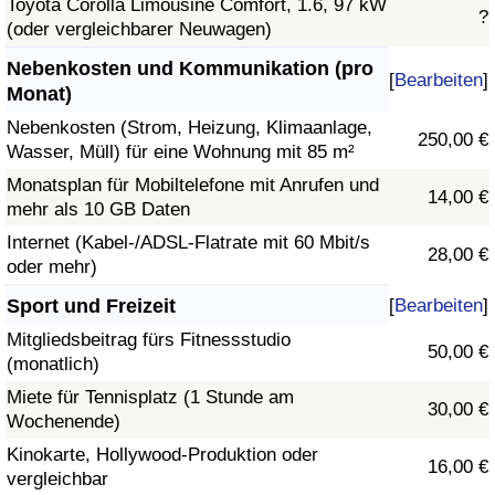
Toyota Corolla Limousine Comfort, 1.6, 97 kW
?
(oder vergleichbarer Neuwagen)
Nebenkosten und Kommunikation (pro
[
Bearbeiten
]
Monat)
Nebenkosten (Strom, Heizung, Klimaanlage,
250,00 €
Wasser, Müll) für eine Wohnung mit 85 m²
Monatsplan für Mobiltelefone mit Anrufen und
14,00 €
mehr als 10 GB Daten
Internet (Kabel-/ADSL-Flatrate mit 60 Mbit/s
28,00 €
oder mehr)
Sport und Freizeit
[
Bearbeiten
]
Mitgliedsbeitrag fürs Fitnessstudio
50,00 €
(monatlich)
Miete für Tennisplatz (1 Stunde am
30,00 €
Wochenende)
Kinokarte, Hollywood-Produktion oder
16,00 €
vergleichbar