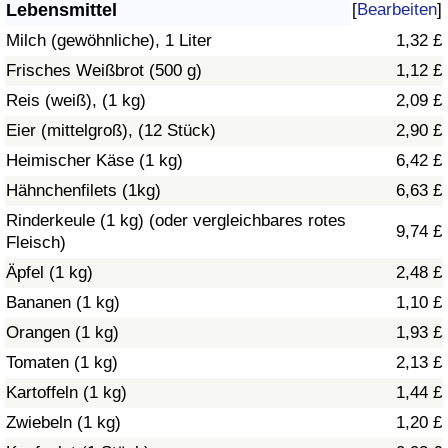
Lebensmittel
[
Bearbeiten
]
Gesundheitsversorgung
Milch (gewöhnliche), 1 Liter
1,32 £
Frisches Weißbrot (500 g)
1,12 £
Gesundheitsversorgungs-Index (aktuell)
Reis (weiß), (1 kg)
2,09 £
Eier (mittelgroß), (12 Stück)
2,90 £
Gesundheitsversorgungs-Index
Heimischer Käse (1 kg)
6,42 £
Gesundheitsversorgungs-Index nach Land
Hähnchenfilets (1kg)
6,63 £
Rinderkeule (1 kg) (oder vergleichbares rotes
9,74 £
Umweltverschmutzung
Fleisch)
Äpfel (1 kg)
2,48 £
Umweltverschmutzungs-Index (aktuell)
Bananen (1 kg)
1,10 £
Orangen (1 kg)
1,93 £
Verschmutzungsindex
Tomaten (1 kg)
2,13 £
Umweltverschmutzungs-Index nach Land
Kartoffeln (1 kg)
1,44 £
Zwiebeln (1 kg)
1,20 £
Verkehr