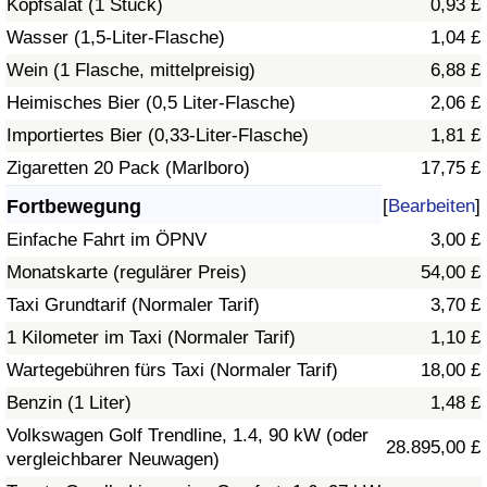
Kopfsalat (1 Stück)
0,93 £
Wasser (1,5-Liter-Flasche)
1,04 £
Verkehrs-Index
Wein (1 Flasche, mittelpreisig)
6,88 £
Heimisches Bier (0,5 Liter-Flasche)
2,06 £
Verkehrs-Index (aktuell)
Importiertes Bier (0,33-Liter-Flasche)
1,81 £
Verkehrs-Index nach Land
Zigaretten 20 Pack (Marlboro)
17,75 £
Fortbewegung
[
Bearbeiten
]
Einfache Fahrt im ÖPNV
3,00 £
Monatskarte (regulärer Preis)
54,00 £
Taxi Grundtarif (Normaler Tarif)
3,70 £
1 Kilometer im Taxi (Normaler Tarif)
1,10 £
Wartegebühren fürs Taxi (Normaler Tarif)
18,00 £
Benzin (1 Liter)
1,48 £
Volkswagen Golf Trendline, 1.4, 90 kW (oder
28.895,00 £
vergleichbarer Neuwagen)