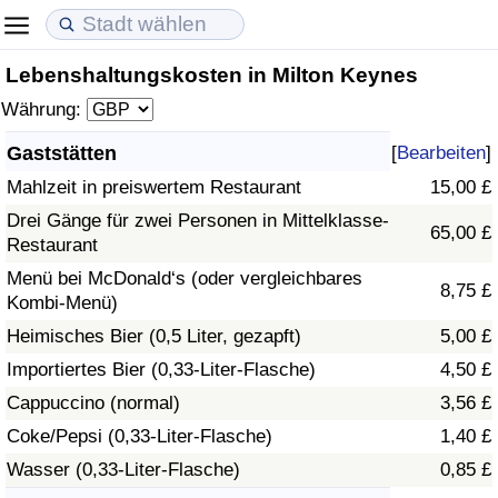
Lebenshaltungskosten in Milton Keynes
Lebenshaltungskosten
Immobilienpreise
Lebensqualität
Währung:
Lebenshaltungskosten-Index (aktuell)
Immobilienpreis-Index (aktuell)
Lebensqualität-Index
Gaststätten
[
Bearbeiten
]
Mahlzeit in preiswertem Restaurant
15,00 £
Lebenshaltungskosten-Index
Immobilienpreis-Index
Lebensqualität-Index (aktuell)
Drei Gänge für zwei Personen in Mittelklasse-
65,00 £
Restaurant
Lebenshaltungskosten-Index nach Land
Immobilienpreis-Index nach Land
Lebensqualitätsindex nach Land
Menü bei McDonald‘s (oder vergleichbares
8,75 £
Kombi-Menü)
in Akaba
Kriminalität
Heimisches Bier (0,5 Liter, gezapft)
5,00 £
Kriminalitäts-Index (aktuell)
Importiertes Bier (0,33-Liter-Flasche)
4,50 £
Cappuccino (normal)
3,56 £
Kriminalitäts-Index
Coke/Pepsi (0,33-Liter-Flasche)
1,40 £
Wasser (0,33-Liter-Flasche)
0,85 £
Kriminalitätsindex nach Land