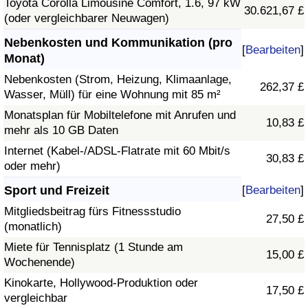
Toyota Corolla Limousine Comfort, 1.6, 97 kW
30.621,67 £
(oder vergleichbarer Neuwagen)
Nebenkosten und Kommunikation (pro
[
Bearbeiten
]
Monat)
Nebenkosten (Strom, Heizung, Klimaanlage,
262,37 £
Wasser, Müll) für eine Wohnung mit 85 m²
Monatsplan für Mobiltelefone mit Anrufen und
10,83 £
mehr als 10 GB Daten
Internet (Kabel-/ADSL-Flatrate mit 60 Mbit/s
30,83 £
oder mehr)
Sport und Freizeit
[
Bearbeiten
]
Mitgliedsbeitrag fürs Fitnessstudio
27,50 £
(monatlich)
Miete für Tennisplatz (1 Stunde am
15,00 £
Wochenende)
Kinokarte, Hollywood-Produktion oder
17,50 £
vergleichbar