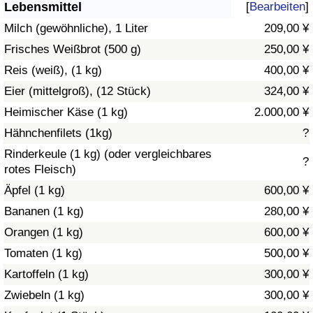
Lebensmittel
[
Bearbeiten
]
Gesundheitsversorgung
Milch (gewöhnliche), 1 Liter
209,00 ¥
Frisches Weißbrot (500 g)
250,00 ¥
Gesundheitsversorgungs-Index (aktuell)
Reis (weiß), (1 kg)
400,00 ¥
Eier (mittelgroß), (12 Stück)
324,00 ¥
Gesundheitsversorgungs-Index
Heimischer Käse (1 kg)
2.000,00 ¥
Gesundheitsversorgungs-Index nach Land
Hähnchenfilets (1kg)
?
Rinderkeule (1 kg) (oder vergleichbares
?
Umweltverschmutzung
rotes Fleisch)
Äpfel (1 kg)
600,00 ¥
Umweltverschmutzungs-Index (aktuell)
Bananen (1 kg)
280,00 ¥
Orangen (1 kg)
600,00 ¥
Verschmutzungsindex
Tomaten (1 kg)
500,00 ¥
Umweltverschmutzungs-Index nach Land
Kartoffeln (1 kg)
300,00 ¥
Zwiebeln (1 kg)
300,00 ¥
Verkehr