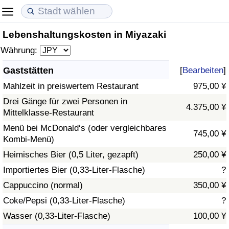
Lebenshaltungskosten in Miyazaki
Lebenshaltungskosten
Immobilienpreise
Lebensqualität
Währung:
Lebenshaltungskosten-Index (aktuell)
Immobilienpreis-Index (aktuell)
Lebensqualität-Index
Gaststätten
[
Bearbeiten
]
Mahlzeit in preiswertem Restaurant
975,00 ¥
Lebenshaltungskosten-Index
Immobilienpreis-Index
Lebensqualität-Index (aktuell)
Drei Gänge für zwei Personen in
4.375,00 ¥
Mittelklasse-Restaurant
Lebenshaltungskosten-Index nach Land
Immobilienpreis-Index nach Land
Lebensqualitätsindex nach Land
Menü bei McDonald‘s (oder vergleichbares
745,00 ¥
Kombi-Menü)
in Akaba
Kriminalität
Heimisches Bier (0,5 Liter, gezapft)
250,00 ¥
Kriminalitäts-Index (aktuell)
Importiertes Bier (0,33-Liter-Flasche)
?
Cappuccino (normal)
350,00 ¥
Kriminalitäts-Index
Coke/Pepsi (0,33-Liter-Flasche)
?
Wasser (0,33-Liter-Flasche)
100,00 ¥
Kriminalitätsindex nach Land