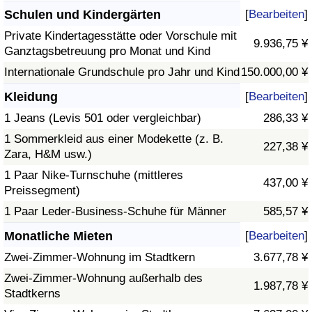
Schulen und Kindergärten
[
Bearbeiten
]
Private Kindertagesstätte oder Vorschule mit
9.936,75 ¥
Ganztagsbetreuung pro Monat und Kind
Internationale Grundschule pro Jahr und Kind
150.000,00 ¥
Kleidung
[
Bearbeiten
]
1 Jeans (Levis 501 oder vergleichbar)
286,33 ¥
1 Sommerkleid aus einer Modekette (z. B.
227,38 ¥
Zara, H&M usw.)
1 Paar Nike-Turnschuhe (mittleres
437,00 ¥
Preissegment)
1 Paar Leder-Business-Schuhe für Männer
585,57 ¥
Monatliche Mieten
[
Bearbeiten
]
Zwei-Zimmer-Wohnung im Stadtkern
3.677,78 ¥
Zwei-Zimmer-Wohnung außerhalb des
1.987,78 ¥
Stadtkerns