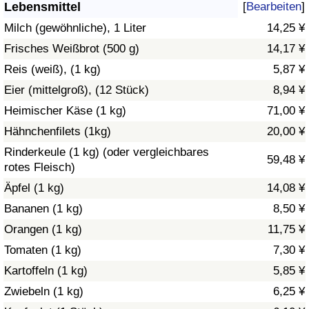
Lebensmittel
[
Bearbeiten
]
Gesundheitsversorgung
Milch (gewöhnliche), 1 Liter
14,25 ¥
Frisches Weißbrot (500 g)
14,17 ¥
Gesundheitsversorgungs-Index (aktuell)
Reis (weiß), (1 kg)
5,87 ¥
Eier (mittelgroß), (12 Stück)
8,94 ¥
Gesundheitsversorgungs-Index
Heimischer Käse (1 kg)
71,00 ¥
Gesundheitsversorgungs-Index nach Land
Hähnchenfilets (1kg)
20,00 ¥
Rinderkeule (1 kg) (oder vergleichbares
59,48 ¥
Umweltverschmutzung
rotes Fleisch)
Äpfel (1 kg)
14,08 ¥
Umweltverschmutzungs-Index (aktuell)
Bananen (1 kg)
8,50 ¥
Orangen (1 kg)
11,75 ¥
Verschmutzungsindex
Tomaten (1 kg)
7,30 ¥
Umweltverschmutzungs-Index nach Land
Kartoffeln (1 kg)
5,85 ¥
Zwiebeln (1 kg)
6,25 ¥
Verkehr