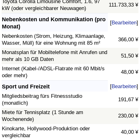
Toyota Corolla Limousine Comfort, 1.6, 97
111.733,33 ¥
kW (oder vergleichbarer Neuwagen)
Nebenkosten und Kommunikation (pro
[
Bearbeiten
]
Monat)
Nebenkosten (Strom, Heizung, Klimaanlage,
366,00 ¥
Wasser, Müll) für eine Wohnung mit 85 m²
Monatsplan für Mobiltelefone mit Anrufen und
51,50 ¥
mehr als 10 GB Daten
Internet (Kabel-/ADSL-Flatrate mit 60 Mbit/s
48,00 ¥
oder mehr)
Sport und Freizeit
[
Bearbeiten
]
Mitgliedsbeitrag fürs Fitnessstudio
191,67 ¥
(monatlich)
Miete für Tennisplatz (1 Stunde am
230,00 ¥
Wochenende)
Kinokarte, Hollywood-Produktion oder
40,00 ¥
vergleichbar