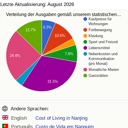
Letzte Aktualisierung: August 2026
Verteilung der Ausgaben gemäß unserem statistischen…
Kaufpreise für
Wohnungen
6.3%
Fortbewegung
12.7%
10.6%
Kleidung
Sport und Freizeit
Lebensmittel
Nebenkosten und
7.8%
24.4%
Kommunikation
(pro Monat)
Monatliche Mieten
Gaststätten
31.5%
Andere Sprachen:
English
Cost of Living in Nanjing
Português
Custo de Vida em Nanquim