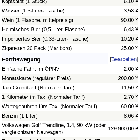
Kopfsalat (1 Stück)
6,10 ¥
Wasser (1,5-Liter-Flasche)
3,58 ¥
Verkehrs-Index
Wein (1 Flasche, mittelpreisig)
90,00 ¥
Heimisches Bier (0,5 Liter-Flasche)
6,43 ¥
Verkehrs-Index (aktuell)
Importiertes Bier (0,33-Liter-Flasche)
10,20 ¥
Verkehrs-Index nach Land
Zigaretten 20 Pack (Marlboro)
25,00 ¥
Fortbewegung
[
Bearbeiten
]
Einfache Fahrt im ÖPNV
2,00 ¥
Monatskarte (regulärer Preis)
200,00 ¥
Taxi Grundtarif (Normaler Tarif)
11,50 ¥
1 Kilometer im Taxi (Normaler Tarif)
2,70 ¥
Wartegebühren fürs Taxi (Normaler Tarif)
60,00 ¥
Benzin (1 Liter)
8,66 ¥
Volkswagen Golf Trendline, 1.4, 90 kW (oder
129.900,00 ¥
vergleichbarer Neuwagen)