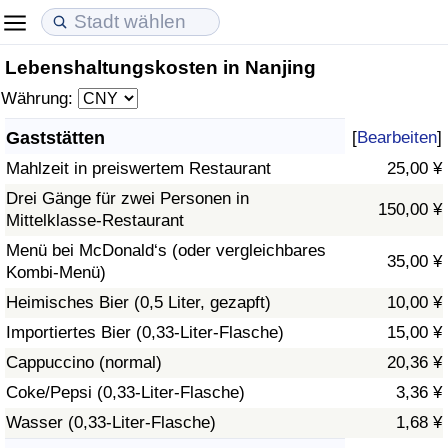
Lebenshaltungskosten in Nanjing
Lebenshaltungskosten
Immobilienpreise
Lebensqualität
Währung:
Lebenshaltungskosten-Index (aktuell)
Immobilienpreis-Index (aktuell)
Lebensqualität-Index
Gaststätten
[
Bearbeiten
]
Mahlzeit in preiswertem Restaurant
25,00 ¥
Lebenshaltungskosten-Index
Immobilienpreis-Index
Lebensqualität-Index (aktuell)
Drei Gänge für zwei Personen in
150,00 ¥
Mittelklasse-Restaurant
Lebenshaltungskosten-Index nach Land
Immobilienpreis-Index nach Land
Lebensqualitätsindex nach Land
Menü bei McDonald‘s (oder vergleichbares
35,00 ¥
Kombi-Menü)
in Akaba
Kriminalität
Heimisches Bier (0,5 Liter, gezapft)
10,00 ¥
Kriminalitäts-Index (aktuell)
Importiertes Bier (0,33-Liter-Flasche)
15,00 ¥
Cappuccino (normal)
20,36 ¥
Kriminalitäts-Index
Coke/Pepsi (0,33-Liter-Flasche)
3,36 ¥
Wasser (0,33-Liter-Flasche)
1,68 ¥
Kriminalitätsindex nach Land