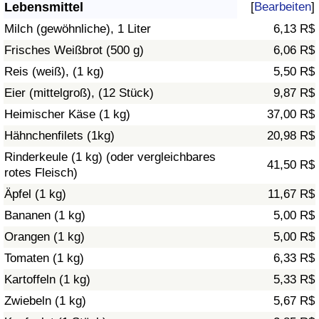
Lebensmittel
[
Bearbeiten
]
Gesundheitsversorgung
Milch (gewöhnliche), 1 Liter
6,13 R$
Frisches Weißbrot (500 g)
6,06 R$
Gesundheitsversorgungs-Index (aktuell)
Reis (weiß), (1 kg)
5,50 R$
Eier (mittelgroß), (12 Stück)
9,87 R$
Gesundheitsversorgungs-Index
Heimischer Käse (1 kg)
37,00 R$
Gesundheitsversorgungs-Index nach Land
Hähnchenfilets (1kg)
20,98 R$
Rinderkeule (1 kg) (oder vergleichbares
41,50 R$
Umweltverschmutzung
rotes Fleisch)
Äpfel (1 kg)
11,67 R$
Umweltverschmutzungs-Index (aktuell)
Bananen (1 kg)
5,00 R$
Orangen (1 kg)
5,00 R$
Verschmutzungsindex
Tomaten (1 kg)
6,33 R$
Umweltverschmutzungs-Index nach Land
Kartoffeln (1 kg)
5,33 R$
Zwiebeln (1 kg)
5,67 R$
Verkehr