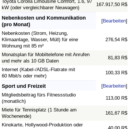
Toyota Corolla Limousine Comfort, 1.6, 97
167.917,50 R$
kW (oder vergleichbarer Neuwagen)
Nebenkosten und Kommunikation
[
Bearbeiten
]
(pro Monat)
Nebenkosten (Strom, Heizung,
Klimaanlage, Wasser, Müll) für eine
276,54 R$
Wohnung mit 85 m²
Monatsplan für Mobiltelefone mit Anrufen
81,83 R$
und mehr als 10 GB Daten
Internet (Kabel-/ADSL-Flatrate mit
100,33 R$
60 Mbit/s oder mehr)
Sport und Freizeit
[
Bearbeiten
]
Mitgliedsbeitrag fürs Fitnessstudio
113,00 R$
(monatlich)
Miete für Tennisplatz (1 Stunde am
161,67 R$
Wochenende)
Kinokarte, Hollywood-Produktion oder
40,00 R$