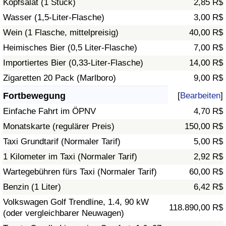
Kopfsalat (1 Stück)
2,85 R$
Wasser (1,5-Liter-Flasche)
3,00 R$
Verkehrs-Index
Wein (1 Flasche, mittelpreisig)
40,00 R$
Heimisches Bier (0,5 Liter-Flasche)
7,00 R$
Verkehrs-Index (aktuell)
Importiertes Bier (0,33-Liter-Flasche)
14,00 R$
Verkehrs-Index nach Land
Zigaretten 20 Pack (Marlboro)
9,00 R$
Fortbewegung
[
Bearbeiten
]
Einfache Fahrt im ÖPNV
4,70 R$
Monatskarte (regulärer Preis)
150,00 R$
Taxi Grundtarif (Normaler Tarif)
5,00 R$
1 Kilometer im Taxi (Normaler Tarif)
2,92 R$
Wartegebühren fürs Taxi (Normaler Tarif)
60,00 R$
Benzin (1 Liter)
6,42 R$
Volkswagen Golf Trendline, 1.4, 90 kW
118.890,00 R$
(oder vergleichbarer Neuwagen)