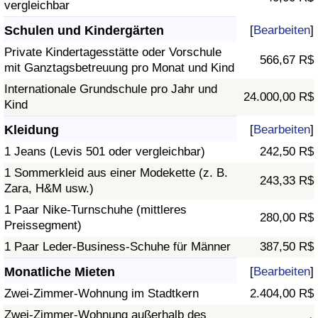
vergleichbar
Schulen und Kindergärten
[
Bearbeiten
]
Private Kindertagesstätte oder Vorschule
566,67 R$
mit Ganztagsbetreuung pro Monat und Kind
Internationale Grundschule pro Jahr und
24.000,00 R$
Kind
Kleidung
[
Bearbeiten
]
1 Jeans (Levis 501 oder vergleichbar)
242,50 R$
1 Sommerkleid aus einer Modekette (z. B.
243,33 R$
Zara, H&M usw.)
1 Paar Nike-Turnschuhe (mittleres
280,00 R$
Preissegment)
1 Paar Leder-Business-Schuhe für Männer
387,50 R$
Monatliche Mieten
[
Bearbeiten
]
Zwei-Zimmer-Wohnung im Stadtkern
2.404,00 R$
Zwei-Zimmer-Wohnung außerhalb des