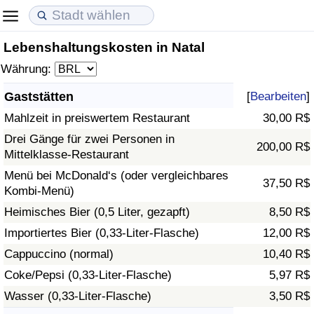
Lebenshaltungskosten in Natal
Lebenshaltungskosten
Immobilienpreise
Lebensqualität
Währung:
Lebenshaltungskosten-Index (aktuell)
Immobilienpreis-Index (aktuell)
Lebensqualität-Index
Gaststätten
[
Bearbeiten
]
Mahlzeit in preiswertem Restaurant
30,00 R$
Lebenshaltungskosten-Index
Immobilienpreis-Index
Lebensqualität-Index (aktuell)
Drei Gänge für zwei Personen in
200,00 R$
Mittelklasse-Restaurant
Lebenshaltungskosten-Index nach Land
Immobilienpreis-Index nach Land
Lebensqualitätsindex nach Land
Menü bei McDonald‘s (oder vergleichbares
37,50 R$
Kombi-Menü)
in Akaba
Kriminalität
Heimisches Bier (0,5 Liter, gezapft)
8,50 R$
Kriminalitäts-Index (aktuell)
Importiertes Bier (0,33-Liter-Flasche)
12,00 R$
Cappuccino (normal)
10,40 R$
Kriminalitäts-Index
Coke/Pepsi (0,33-Liter-Flasche)
5,97 R$
Wasser (0,33-Liter-Flasche)
3,50 R$
Kriminalitätsindex nach Land