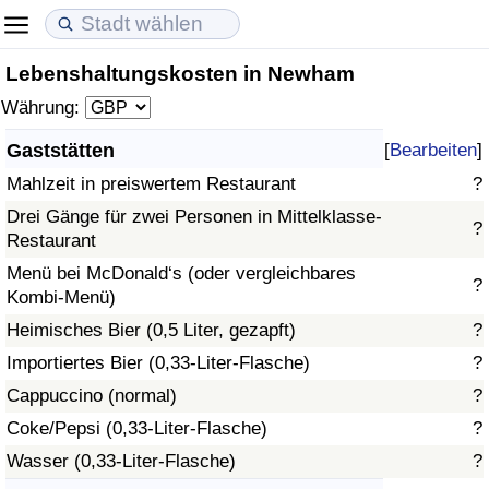
Lebenshaltungskosten in Newham
Lebenshaltungskosten
Immobilienpreise
Lebensqualität
Währung:
Lebenshaltungskosten-Index (aktuell)
Immobilienpreis-Index (aktuell)
Lebensqualität-Index
Gaststätten
[
Bearbeiten
]
Mahlzeit in preiswertem Restaurant
?
Lebenshaltungskosten-Index
Immobilienpreis-Index
Lebensqualität-Index (aktuell)
Drei Gänge für zwei Personen in Mittelklasse-
?
Restaurant
Lebenshaltungskosten-Index nach Land
Immobilienpreis-Index nach Land
Lebensqualitätsindex nach Land
Menü bei McDonald‘s (oder vergleichbares
?
Kombi-Menü)
in Akaba
Kriminalität
Heimisches Bier (0,5 Liter, gezapft)
?
Kriminalitäts-Index (aktuell)
Importiertes Bier (0,33-Liter-Flasche)
?
Cappuccino (normal)
?
Kriminalitäts-Index
Coke/Pepsi (0,33-Liter-Flasche)
?
Wasser (0,33-Liter-Flasche)
?
Kriminalitätsindex nach Land