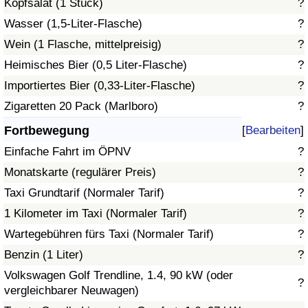
Kopfsalat (1 Stück)
?
Wasser (1,5-Liter-Flasche)
?
Verkehrs-Index
Wein (1 Flasche, mittelpreisig)
?
Heimisches Bier (0,5 Liter-Flasche)
?
Verkehrs-Index (aktuell)
Importiertes Bier (0,33-Liter-Flasche)
?
Verkehrs-Index nach Land
Zigaretten 20 Pack (Marlboro)
?
Fortbewegung
[
Bearbeiten
]
Einfache Fahrt im ÖPNV
?
Monatskarte (regulärer Preis)
?
Taxi Grundtarif (Normaler Tarif)
?
1 Kilometer im Taxi (Normaler Tarif)
?
Wartegebühren fürs Taxi (Normaler Tarif)
?
Benzin (1 Liter)
?
Volkswagen Golf Trendline, 1.4, 90 kW (oder
?
vergleichbarer Neuwagen)