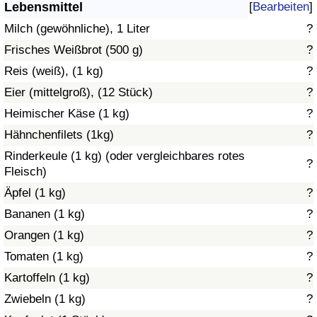
Lebensmittel
[
Bearbeiten
]
Gesundheitsversorgung
Milch (gewöhnliche), 1 Liter
?
Frisches Weißbrot (500 g)
?
Gesundheitsversorgungs-Index (aktuell)
Reis (weiß), (1 kg)
?
Eier (mittelgroß), (12 Stück)
?
Gesundheitsversorgungs-Index
Heimischer Käse (1 kg)
?
Gesundheitsversorgungs-Index nach Land
Hähnchenfilets (1kg)
?
Rinderkeule (1 kg) (oder vergleichbares rotes
?
Umweltverschmutzung
Fleisch)
Äpfel (1 kg)
?
Umweltverschmutzungs-Index (aktuell)
Bananen (1 kg)
?
Orangen (1 kg)
?
Verschmutzungsindex
Tomaten (1 kg)
?
Umweltverschmutzungs-Index nach Land
Kartoffeln (1 kg)
?
Zwiebeln (1 kg)
?
Verkehr