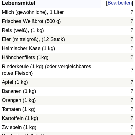
Lebensmittel
[
Bearbeiten
]
Gesundheitsversorgung
Milch (gewöhnliche), 1 Liter
?
Frisches Weißbrot (500 g)
?
Gesundheitsversorgungs-Index (aktuell)
Reis (weiß), (1 kg)
?
Eier (mittelgroß), (12 Stück)
?
Gesundheitsversorgungs-Index
Heimischer Käse (1 kg)
?
Gesundheitsversorgungs-Index nach Land
Hähnchenfilets (1kg)
?
Rinderkeule (1 kg) (oder vergleichbares
?
Umweltverschmutzung
rotes Fleisch)
Äpfel (1 kg)
?
Umweltverschmutzungs-Index (aktuell)
Bananen (1 kg)
?
Orangen (1 kg)
?
Verschmutzungsindex
Tomaten (1 kg)
?
Umweltverschmutzungs-Index nach Land
Kartoffeln (1 kg)
?
Zwiebeln (1 kg)
?
Verkehr