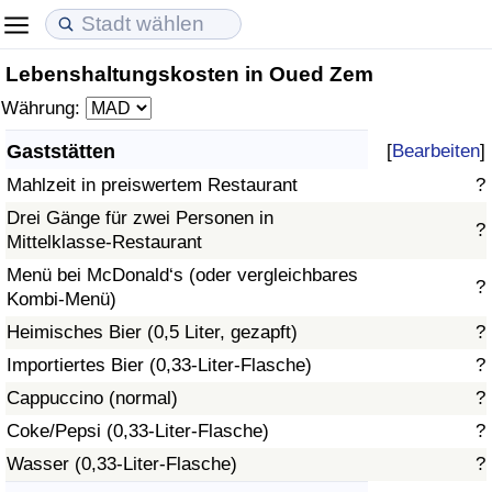
Lebenshaltungskosten in Oued Zem
Lebenshaltungskosten
Immobilienpreise
Lebensqualität
Währung:
Lebenshaltungskosten-Index (aktuell)
Immobilienpreis-Index (aktuell)
Lebensqualität-Index
Gaststätten
[
Bearbeiten
]
Mahlzeit in preiswertem Restaurant
?
Lebenshaltungskosten-Index
Immobilienpreis-Index
Lebensqualität-Index (aktuell)
Drei Gänge für zwei Personen in
?
Mittelklasse-Restaurant
Lebenshaltungskosten-Index nach Land
Immobilienpreis-Index nach Land
Lebensqualitätsindex nach Land
Menü bei McDonald‘s (oder vergleichbares
?
Kombi-Menü)
in Akaba
Kriminalität
Heimisches Bier (0,5 Liter, gezapft)
?
Kriminalitäts-Index (aktuell)
Importiertes Bier (0,33-Liter-Flasche)
?
Cappuccino (normal)
?
Kriminalitäts-Index
Coke/Pepsi (0,33-Liter-Flasche)
?
Wasser (0,33-Liter-Flasche)
?
Kriminalitätsindex nach Land