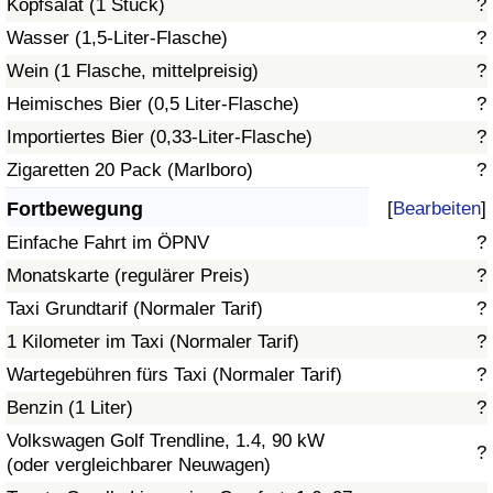
Kopfsalat (1 Stück)
?
Wasser (1,5-Liter-Flasche)
?
Verkehrs-Index
Wein (1 Flasche, mittelpreisig)
?
Heimisches Bier (0,5 Liter-Flasche)
?
Verkehrs-Index (aktuell)
Importiertes Bier (0,33-Liter-Flasche)
?
Verkehrs-Index nach Land
Zigaretten 20 Pack (Marlboro)
?
Fortbewegung
[
Bearbeiten
]
Einfache Fahrt im ÖPNV
?
Monatskarte (regulärer Preis)
?
Taxi Grundtarif (Normaler Tarif)
?
1 Kilometer im Taxi (Normaler Tarif)
?
Wartegebühren fürs Taxi (Normaler Tarif)
?
Benzin (1 Liter)
?
Volkswagen Golf Trendline, 1.4, 90 kW
?
(oder vergleichbarer Neuwagen)