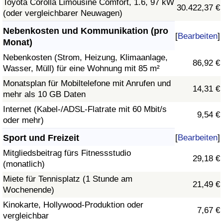
Toyota Corolla Limousine Comfort, 1.6, 97 kW
30.422,37 €
(oder vergleichbarer Neuwagen)
Nebenkosten und Kommunikation (pro
[
Bearbeiten
]
Monat)
Nebenkosten (Strom, Heizung, Klimaanlage,
86,92 €
Wasser, Müll) für eine Wohnung mit 85 m²
Monatsplan für Mobiltelefone mit Anrufen und
14,31 €
mehr als 10 GB Daten
Internet (Kabel-/ADSL-Flatrate mit 60 Mbit/s
9,54 €
oder mehr)
Sport und Freizeit
[
Bearbeiten
]
Mitgliedsbeitrag fürs Fitnessstudio
29,18 €
(monatlich)
Miete für Tennisplatz (1 Stunde am
21,49 €
Wochenende)
Kinokarte, Hollywood-Produktion oder
7,67 €
vergleichbar