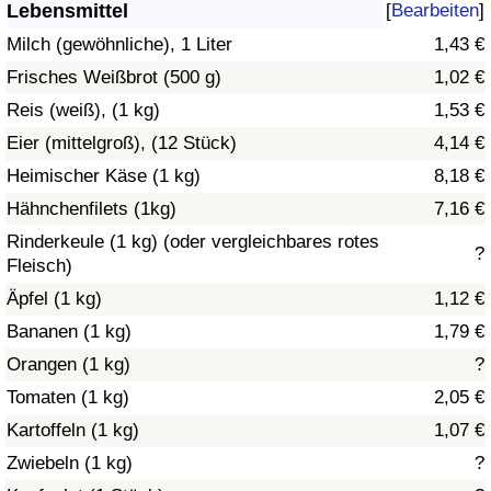
Lebensmittel
[
Bearbeiten
]
Gesundheitsversorgung
Milch (gewöhnliche), 1 Liter
1,43 €
Frisches Weißbrot (500 g)
1,02 €
Gesundheitsversorgungs-Index (aktuell)
Reis (weiß), (1 kg)
1,53 €
Eier (mittelgroß), (12 Stück)
4,14 €
Gesundheitsversorgungs-Index
Heimischer Käse (1 kg)
8,18 €
Gesundheitsversorgungs-Index nach Land
Hähnchenfilets (1kg)
7,16 €
Rinderkeule (1 kg) (oder vergleichbares rotes
?
Umweltverschmutzung
Fleisch)
Äpfel (1 kg)
1,12 €
Umweltverschmutzungs-Index (aktuell)
Bananen (1 kg)
1,79 €
Orangen (1 kg)
?
Verschmutzungsindex
Tomaten (1 kg)
2,05 €
Umweltverschmutzungs-Index nach Land
Kartoffeln (1 kg)
1,07 €
Zwiebeln (1 kg)
?
Verkehr