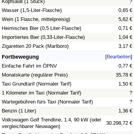
Kopfsalat (1 Stück)
?
Wasser (1,5-Liter-Flasche)
0,65 €
Verkehrs-Index
Wein (1 Flasche, mittelpreisig)
5,62 €
Heimisches Bier (0,5 Liter-Flasche)
0,71 €
Verkehrs-Index (aktuell)
Importiertes Bier (0,33-Liter-Flasche)
1,04 €
Verkehrs-Index nach Land
Zigaretten 20 Pack (Marlboro)
3,17 €
Fortbewegung
[
Bearbeiten
]
Einfache Fahrt im ÖPNV
0,77 €
Monatskarte (regulärer Preis)
35,78 €
Taxi Grundtarif (Normaler Tarif)
1,50 €
1 Kilometer im Taxi (Normaler Tarif)
?
Wartegebühren fürs Taxi (Normaler Tarif)
?
Benzin (1 Liter)
1,36 €
Volkswagen Golf Trendline, 1.4, 90 kW (oder
30.298,72 €
vergleichbarer Neuwagen)