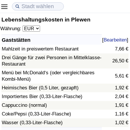
Lebenshaltungskosten in Plewen
Lebenshaltungskosten
Immobilienpreise
Lebensqualität
Währung:
Lebenshaltungskosten-Index (aktuell)
Immobilienpreis-Index (aktuell)
Lebensqualität-Index
Gaststätten
[
Bearbeiten
]
Mahlzeit in preiswertem Restaurant
7,66 €
Lebenshaltungskosten-Index
Immobilienpreis-Index
Lebensqualität-Index (aktuell)
Drei Gänge für zwei Personen in Mittelklasse-
26,50 €
Restaurant
Lebenshaltungskosten-Index nach Land
Immobilienpreis-Index nach Land
Lebensqualitätsindex nach Land
Menü bei McDonald‘s (oder vergleichbares
5,61 €
Kombi-Menü)
in Akaba
Kriminalität
Heimisches Bier (0,5 Liter, gezapft)
1,92 €
Kriminalitäts-Index (aktuell)
Importiertes Bier (0,33-Liter-Flasche)
2,04 €
Cappuccino (normal)
1,91 €
Kriminalitäts-Index
Coke/Pepsi (0,33-Liter-Flasche)
1,16 €
Wasser (0,33-Liter-Flasche)
1,02 €
Kriminalitätsindex nach Land