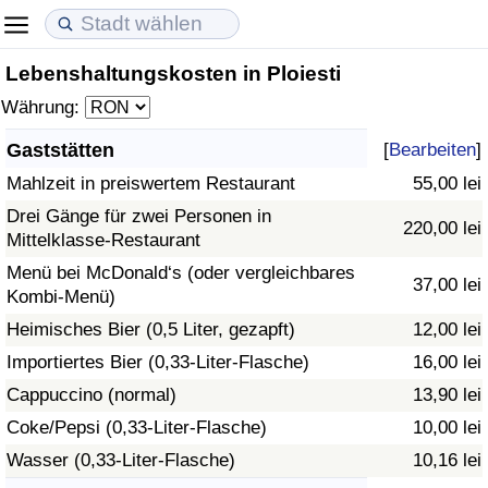
Lebenshaltungskosten in Ploiesti
Lebenshaltungskosten
Immobilienpreise
Lebensqualität
Währung:
Lebenshaltungskosten-Index (aktuell)
Immobilienpreis-Index (aktuell)
Lebensqualität-Index
Gaststätten
[
Bearbeiten
]
Mahlzeit in preiswertem Restaurant
55,00 lei
Lebenshaltungskosten-Index
Immobilienpreis-Index
Lebensqualität-Index (aktuell)
Drei Gänge für zwei Personen in
220,00 lei
Mittelklasse-Restaurant
Lebenshaltungskosten-Index nach Land
Immobilienpreis-Index nach Land
Lebensqualitätsindex nach Land
Menü bei McDonald‘s (oder vergleichbares
37,00 lei
Kombi-Menü)
in Akaba
Kriminalität
Heimisches Bier (0,5 Liter, gezapft)
12,00 lei
Kriminalitäts-Index (aktuell)
Importiertes Bier (0,33-Liter-Flasche)
16,00 lei
Cappuccino (normal)
13,90 lei
Kriminalitäts-Index
Coke/Pepsi (0,33-Liter-Flasche)
10,00 lei
Wasser (0,33-Liter-Flasche)
10,16 lei
Kriminalitätsindex nach Land