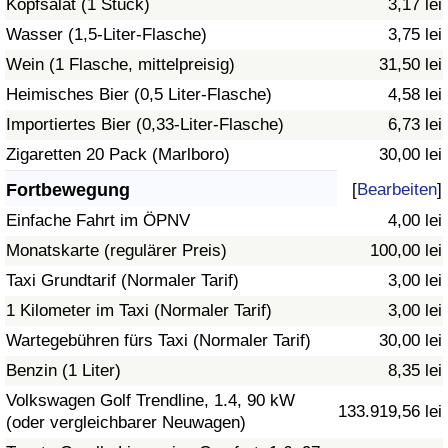
Kopfsalat (1 Stück)
3,17 lei
Wasser (1,5-Liter-Flasche)
3,75 lei
Verkehrs-Index
Wein (1 Flasche, mittelpreisig)
31,50 lei
Heimisches Bier (0,5 Liter-Flasche)
4,58 lei
Verkehrs-Index (aktuell)
Importiertes Bier (0,33-Liter-Flasche)
6,73 lei
Verkehrs-Index nach Land
Zigaretten 20 Pack (Marlboro)
30,00 lei
Fortbewegung
[
Bearbeiten
]
Einfache Fahrt im ÖPNV
4,00 lei
Monatskarte (regulärer Preis)
100,00 lei
Taxi Grundtarif (Normaler Tarif)
3,00 lei
1 Kilometer im Taxi (Normaler Tarif)
3,00 lei
Wartegebühren fürs Taxi (Normaler Tarif)
30,00 lei
Benzin (1 Liter)
8,35 lei
Volkswagen Golf Trendline, 1.4, 90 kW
133.919,56 lei
(oder vergleichbarer Neuwagen)