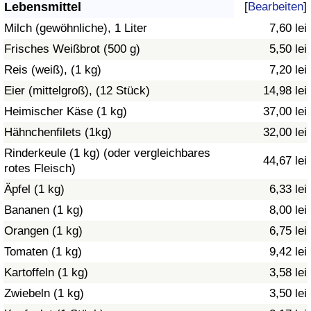
Lebensmittel
[
Bearbeiten
]
Gesundheitsversorgung
Milch (gewöhnliche), 1 Liter
7,60 lei
Frisches Weißbrot (500 g)
5,50 lei
Gesundheitsversorgungs-Index (aktuell)
Reis (weiß), (1 kg)
7,20 lei
Eier (mittelgroß), (12 Stück)
14,98 lei
Gesundheitsversorgungs-Index
Heimischer Käse (1 kg)
37,00 lei
Gesundheitsversorgungs-Index nach Land
Hähnchenfilets (1kg)
32,00 lei
Rinderkeule (1 kg) (oder vergleichbares
44,67 lei
Umweltverschmutzung
rotes Fleisch)
Äpfel (1 kg)
6,33 lei
Umweltverschmutzungs-Index (aktuell)
Bananen (1 kg)
8,00 lei
Orangen (1 kg)
6,75 lei
Verschmutzungsindex
Tomaten (1 kg)
9,42 lei
Umweltverschmutzungs-Index nach Land
Kartoffeln (1 kg)
3,58 lei
Zwiebeln (1 kg)
3,50 lei
Verkehr