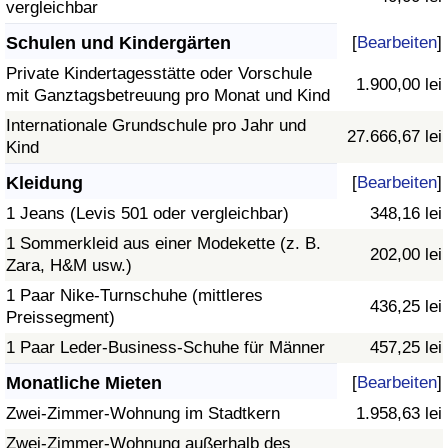
vergleichbar
Schulen und Kindergärten
[
Bearbeiten
]
Private Kindertagesstätte oder Vorschule
1.900,00 lei
mit Ganztagsbetreuung pro Monat und Kind
Internationale Grundschule pro Jahr und
27.666,67 lei
Kind
Kleidung
[
Bearbeiten
]
1 Jeans (Levis 501 oder vergleichbar)
348,16 lei
1 Sommerkleid aus einer Modekette (z. B.
202,00 lei
Zara, H&M usw.)
1 Paar Nike-Turnschuhe (mittleres
436,25 lei
Preissegment)
1 Paar Leder-Business-Schuhe für Männer
457,25 lei
Monatliche Mieten
[
Bearbeiten
]
Zwei-Zimmer-Wohnung im Stadtkern
1.958,63 lei
Zwei-Zimmer-Wohnung außerhalb des