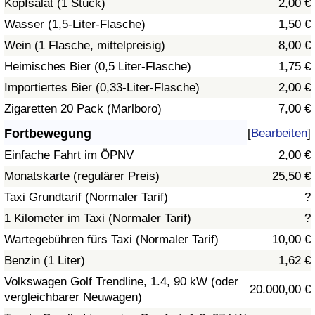
Kopfsalat (1 Stück)
2,00 €
Wasser (1,5-Liter-Flasche)
1,50 €
Verkehrs-Index
Wein (1 Flasche, mittelpreisig)
8,00 €
Heimisches Bier (0,5 Liter-Flasche)
1,75 €
Verkehrs-Index (aktuell)
Importiertes Bier (0,33-Liter-Flasche)
2,00 €
Verkehrs-Index nach Land
Zigaretten 20 Pack (Marlboro)
7,00 €
Fortbewegung
[
Bearbeiten
]
Einfache Fahrt im ÖPNV
2,00 €
Monatskarte (regulärer Preis)
25,50 €
Taxi Grundtarif (Normaler Tarif)
?
1 Kilometer im Taxi (Normaler Tarif)
?
Wartegebühren fürs Taxi (Normaler Tarif)
10,00 €
Benzin (1 Liter)
1,62 €
Volkswagen Golf Trendline, 1.4, 90 kW (oder
20.000,00 €
vergleichbarer Neuwagen)