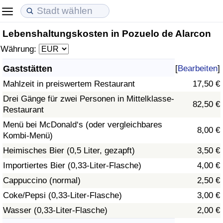
Lebenshaltungskosten in Pozuelo de Alarcon
Lebenshaltungskosten
Immobilienpreise
Lebensqualität
Währung:
Lebenshaltungskosten-Index (aktuell)
Immobilienpreis-Index (aktuell)
Lebensqualität-Index
Gaststätten
[
Bearbeiten
]
Mahlzeit in preiswertem Restaurant
17,50 €
Lebenshaltungskosten-Index
Immobilienpreis-Index
Lebensqualität-Index (aktuell)
Drei Gänge für zwei Personen in Mittelklasse-
82,50 €
Restaurant
Lebenshaltungskosten-Index nach Land
Immobilienpreis-Index nach Land
Lebensqualitätsindex nach Land
Menü bei McDonald‘s (oder vergleichbares
8,00 €
Kombi-Menü)
in Akaba
Kriminalität
Heimisches Bier (0,5 Liter, gezapft)
3,50 €
Kriminalitäts-Index (aktuell)
Importiertes Bier (0,33-Liter-Flasche)
4,00 €
Cappuccino (normal)
2,50 €
Kriminalitäts-Index
Coke/Pepsi (0,33-Liter-Flasche)
3,00 €
Wasser (0,33-Liter-Flasche)
2,00 €
Kriminalitätsindex nach Land