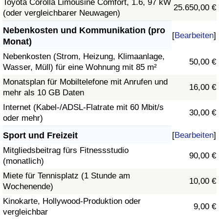
Toyota Corolla Limousine Comfort, 1.6, 97 kW
25.650,00 €
(oder vergleichbarer Neuwagen)
Nebenkosten und Kommunikation (pro
[
Bearbeiten
]
Monat)
Nebenkosten (Strom, Heizung, Klimaanlage,
50,00 €
Wasser, Müll) für eine Wohnung mit 85 m²
Monatsplan für Mobiltelefone mit Anrufen und
16,00 €
mehr als 10 GB Daten
Internet (Kabel-/ADSL-Flatrate mit 60 Mbit/s
30,00 €
oder mehr)
Sport und Freizeit
[
Bearbeiten
]
Mitgliedsbeitrag fürs Fitnessstudio
90,00 €
(monatlich)
Miete für Tennisplatz (1 Stunde am
10,00 €
Wochenende)
Kinokarte, Hollywood-Produktion oder
9,00 €
vergleichbar