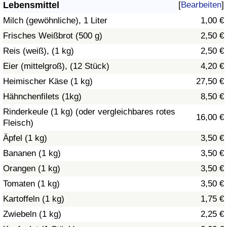
Lebensmittel
[
Bearbeiten
]
Gesundheitsversorgung
Milch (gewöhnliche), 1 Liter
1,00 €
Frisches Weißbrot (500 g)
2,50 €
Gesundheitsversorgungs-Index (aktuell)
Reis (weiß), (1 kg)
2,50 €
Eier (mittelgroß), (12 Stück)
4,20 €
Gesundheitsversorgungs-Index
Heimischer Käse (1 kg)
27,50 €
Gesundheitsversorgungs-Index nach Land
Hähnchenfilets (1kg)
8,50 €
Rinderkeule (1 kg) (oder vergleichbares rotes
16,00 €
Umweltverschmutzung
Fleisch)
Äpfel (1 kg)
3,50 €
Umweltverschmutzungs-Index (aktuell)
Bananen (1 kg)
3,50 €
Orangen (1 kg)
3,50 €
Verschmutzungsindex
Tomaten (1 kg)
3,50 €
Umweltverschmutzungs-Index nach Land
Kartoffeln (1 kg)
1,75 €
Zwiebeln (1 kg)
2,25 €
Verkehr