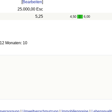
[
Bearbeiten
]
25.000,00 Esc
5,25
4,50
6,00
-
 12 Monaten: 10
sversorgung
|
Umweltverschmutzung
|
Immobilienpreise
|
Lebensqualit