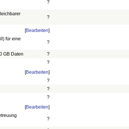
?
leichbarer
?
[
Bearbeiten
]
) für eine
?
10 GB Daten
?
?
[
Bearbeiten
]
?
?
?
[
Bearbeiten
]
etreuung
?