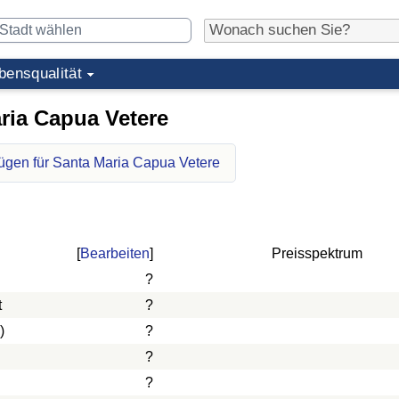
bensqualität
ria Capua Vetere
ügen für Santa Maria Capua Vetere
[
Bearbeiten
]
Preisspektrum
?
t
?
)
?
?
?