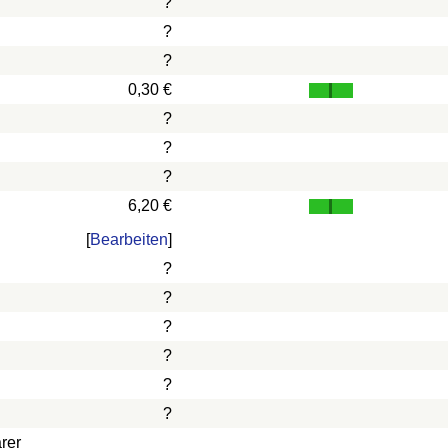
?
?
?
0,30 €
?
?
?
6,20 €
[
Bearbeiten
]
?
?
?
?
?
?
rer