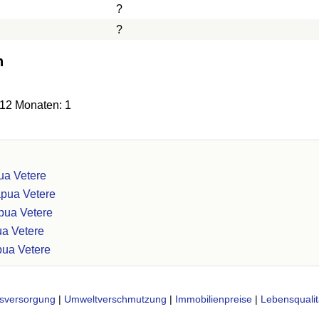
?
?
n
 12 Monaten: 1
ua Vetere
apua Vetere
apua Vetere
ua Vetere
pua Vetere
sversorgung
|
Umweltverschmutzung
|
Immobilienpreise
|
Lebensqualit