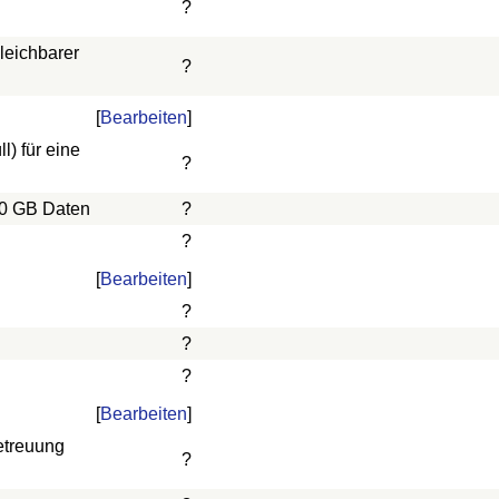
?
leichbarer
?
[
Bearbeiten
]
) für eine
?
10 GB Daten
?
?
[
Bearbeiten
]
?
?
?
[
Bearbeiten
]
etreuung
?