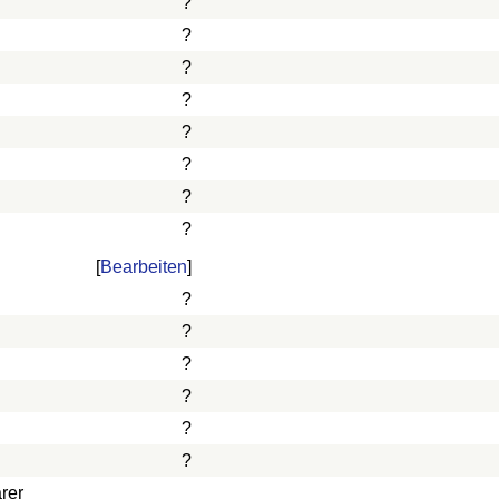
?
?
?
?
?
?
?
?
[
Bearbeiten
]
?
?
?
?
?
?
rer