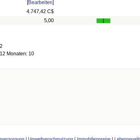
[
Bearbeiten
]
4.747,42 C$
5,00
12
 12 Monaten: 10
sversorgung
|
Umweltverschmutzung
|
Immobilienpreise
|
Lebensqualit