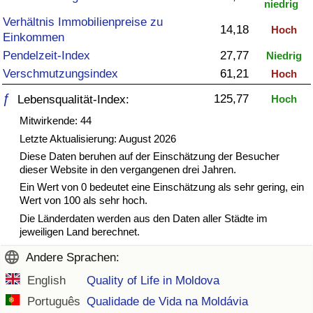
niedrig
Verhältnis Immobilienpreise zu
Gesundheitsversorgung
14,18
Hoch
Einkommen
Pendelzeit-Index
27,77
Niedrig
Gesundheitsversorgungs-Index (aktuell)
Verschmutzungsindex
61,21
Hoch
Gesundheitsversorgungs-Index
ƒ
125,77
Lebensqualität-Index:
Hoch
Mitwirkende: 44
Gesundheitsversorgungs-Index nach Land
Letzte Aktualisierung: August 2026
Diese Daten beruhen auf der Einschätzung der Besucher
Umweltverschmutzung
dieser Website in den vergangenen drei Jahren.
Ein Wert von 0 bedeutet eine Einschätzung als sehr gering, ein
Wert von 100 als sehr hoch.
Umweltverschmutzungs-Index (aktuell)
Die Länderdaten werden aus den Daten aller Städte im
jeweiligen Land berechnet.
Verschmutzungsindex
Andere Sprachen:
Umweltverschmutzungs-Index nach Land
English
Quality of Life in Moldova
Português
Qualidade de Vida na Moldávia
Verkehr