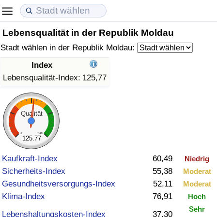
Lebensqualität in der Republik Moldau
Lebenshaltungskosten
Immobilienpreise
Lebensqualität
Stadt wählen in der Republik Moldau:
Lebenshaltungskosten-Index (aktuell)
Immobilienpreis-Index (aktuell)
Lebensqualität-Index
Index
Lebensqualität-Index:
125,77
Lebenshaltungskosten-Index
Immobilienpreis-Index
Lebensqualität-Index (aktuell)
Lebenshaltungskosten-Index nach Land
Immobilienpreis-Index nach Land
Lebensqualitätsindex nach Land
Qualität
in Akaba
Kriminalität
0
240
125.77
Kaufkraft-Index
60,49
Niedrig
Kriminalitäts-Index (aktuell)
Sicherheits-Index
55,38
Moderat
Gesundheitsversorgungs-Index
52,11
Moderat
Kriminalitäts-Index
Klima-Index
76,91
Hoch
Kriminalitätsindex nach Land
Sehr
Lebenshaltungskosten-Index
37,30