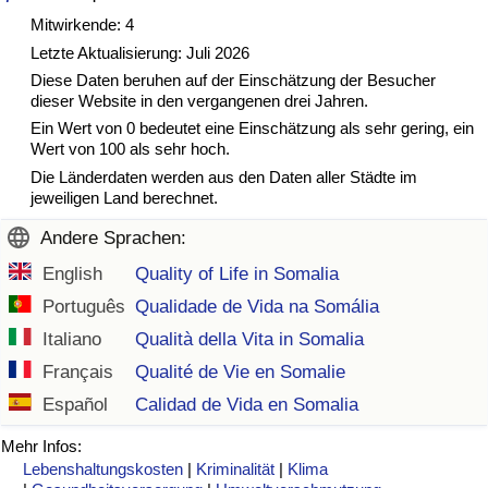
Mitwirkende: 4
Gesundheitsversorgung
Letzte Aktualisierung: Juli 2026
Diese Daten beruhen auf der Einschätzung der Besucher
Gesundheitsversorgungs-Index (aktuell)
dieser Website in den vergangenen drei Jahren.
Ein Wert von 0 bedeutet eine Einschätzung als sehr gering, ein
Gesundheitsversorgungs-Index
Wert von 100 als sehr hoch.
Die Länderdaten werden aus den Daten aller Städte im
jeweiligen Land berechnet.
Gesundheitsversorgungs-Index nach Land
Andere Sprachen:
Umweltverschmutzung
English
Quality of Life in Somalia
Português
Qualidade de Vida na Somália
Umweltverschmutzungs-Index (aktuell)
Italiano
Qualità della Vita in Somalia
Français
Qualité de Vie en Somalie
Verschmutzungsindex
Español
Calidad de Vida en Somalia
Umweltverschmutzungs-Index nach Land
Mehr Infos:
Lebenshaltungskosten
|
Kriminalität
|
Klima
Verkehr