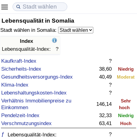
Lebensqualität in Somalia
Lebenshaltungskosten
Immobilienpreise
Lebensqualität
Stadt wählen in Somalia:
Lebenshaltungskosten-Index (aktuell)
Immobilienpreis-Index (aktuell)
Lebensqualität-Index
Index
Lebensqualität-Index:
?
Lebenshaltungskosten-Index
Immobilienpreis-Index
Lebensqualität-Index (aktuell)
Kaufkraft-Index
?
Sicherheits-Index
38,60
Niedrig
Lebenshaltungskosten-Index nach Land
Immobilienpreis-Index nach Land
Lebensqualitätsindex nach Land
Gesundheitsversorgungs-Index
40,49
Moderat
Klima-Index
?
in Akaba
Kriminalität
Lebenshaltungskosten-Index
?
Verhältnis Immobilienpreise zu
Kriminalitäts-Index (aktuell)
Sehr
146,14
Einkommen
hoch
Pendelzeit-Index
32,33
Niedrig
Kriminalitäts-Index
Verschmutzungsindex
63,41
Hoch
Kriminalitätsindex nach Land
ƒ
?
Lebensqualität-Index: