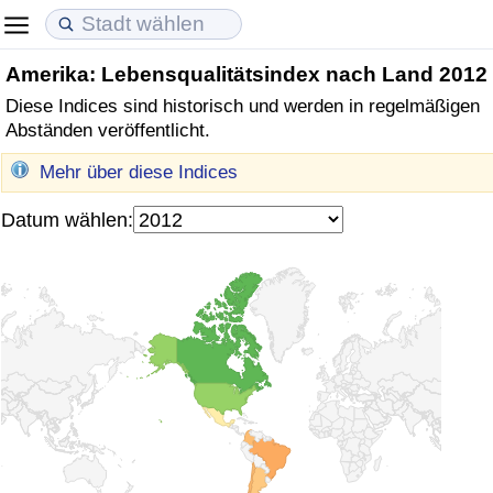
Amerika: Lebensqualitätsindex nach Land 2012
Lebenshaltungskosten
Immobilienpreise
Lebensqualität
Diese Indices sind historisch und werden in regelmäßigen
Abständen veröffentlicht.
Lebenshaltungskosten-Index (aktuell)
Immobilienpreis-Index (aktuell)
Lebensqualität-Index
Mehr über diese Indices
Lebenshaltungskosten-Index
Immobilienpreis-Index
Lebensqualität-Index (aktuell)
Datum wählen:
Lebenshaltungskosten-Index nach Land
Immobilienpreis-Index nach Land
Lebensqualitätsindex nach Land
in Akaba
Kriminalität
Kriminalitäts-Index (aktuell)
Kriminalitäts-Index
Kriminalitätsindex nach Land