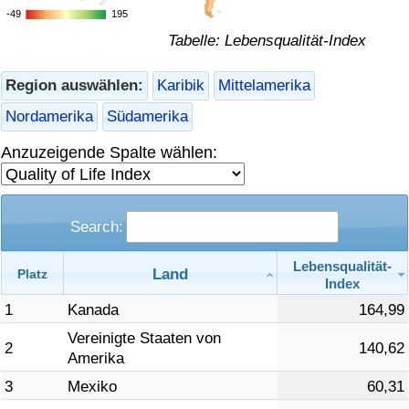
-49
-49
195
195
Gesundheitsversorgung
Tabelle: Lebensqualität-Index
Gesundheitsversorgungs-Index (aktuell)
Region auswählen:
Karibik
Mittelamerika
Nordamerika
Südamerika
Gesundheitsversorgungs-Index
Anzuzeigende Spalte wählen:
Gesundheitsversorgungs-Index nach Land
Umweltverschmutzung
Search:
Umweltverschmutzungs-Index (aktuell)
Lebensqualität-
Land
Platz
Index
1
Kanada
164,99
Verschmutzungsindex
Vereinigte Staaten von
2
140,62
Amerika
Umweltverschmutzungs-Index nach Land
3
Mexiko
60,31
Verkehr