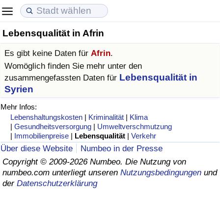
Lebensqualität in Afrin
Lebenshaltungskosten
Immobilienpreise
Lebensqualität
Es gibt keine Daten für
Afrin
.
Lebenshaltungskosten-Index (aktuell)
Immobilienpreis-Index (aktuell)
Lebensqualität-Index
Womöglich finden Sie mehr unter den
Lebensqualität in
zusammengefassten Daten für
Lebenshaltungskosten-Index
Immobilienpreis-Index
Lebensqualität-Index (aktuell)
Syrien
Mehr Infos:
Lebenshaltungskosten-Index nach Land
Immobilienpreis-Index nach Land
Lebensqualitätsindex nach Land
Lebenshaltungskosten
|
Kriminalität
|
Klima
|
Gesundheitsversorgung
|
Umweltverschmutzung
|
Immobilienpreise
|
Lebensqualität
|
Verkehr
in Akaba
Kriminalität
Über diese Website
Numbeo in der Presse
Copyright © 2009-2026 Numbeo. Die Nutzung von
Kriminalitäts-Index (aktuell)
numbeo.com unterliegt unseren
Nutzungsbedingungen
und
der
Datenschutzerklärung
Kriminalitäts-Index
Kriminalitätsindex nach Land