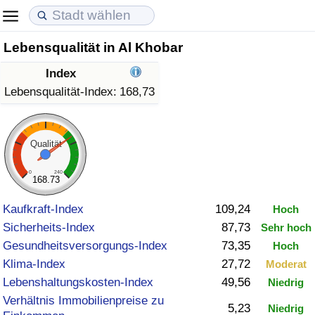
Lebensqualität in Al Khobar
Lebenshaltungskosten
Immobilienpreise
Lebensqualität
Index
Lebenshaltungskosten-Index (aktuell)
Immobilienpreis-Index (aktuell)
Lebensqualität-Index
Lebensqualität-Index:
168,73
Lebenshaltungskosten-Index
Immobilienpreis-Index
Lebensqualität-Index (aktuell)
Qualität
Lebenshaltungskosten-Index nach Land
Immobilienpreis-Index nach Land
Lebensqualitätsindex nach Land
0
240
168.73
in Akaba
Kriminalität
Kaufkraft-Index
109,24
Hoch
Sicherheits-Index
87,73
Sehr hoch
Kriminalitäts-Index (aktuell)
Gesundheitsversorgungs-Index
73,35
Hoch
Klima-Index
27,72
Moderat
Kriminalitäts-Index
Lebenshaltungskosten-Index
49,56
Niedrig
Verhältnis Immobilienpreise zu
Kriminalitätsindex nach Land
5,23
Niedrig