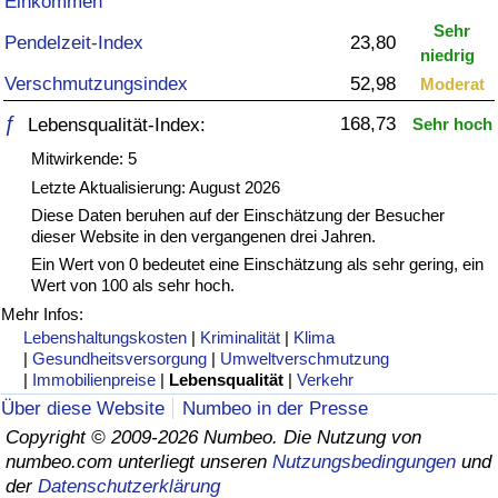
Einkommen
Sehr
Gesundheitsversorgung
Pendelzeit-Index
23,80
niedrig
Verschmutzungsindex
52,98
Moderat
Gesundheitsversorgungs-Index (aktuell)
ƒ
168,73
Lebensqualität-Index:
Sehr hoch
Gesundheitsversorgungs-Index
Mitwirkende: 5
Letzte Aktualisierung: August 2026
Gesundheitsversorgungs-Index nach Land
Diese Daten beruhen auf der Einschätzung der Besucher
dieser Website in den vergangenen drei Jahren.
Ein Wert von 0 bedeutet eine Einschätzung als sehr gering, ein
Umweltverschmutzung
Wert von 100 als sehr hoch.
Mehr Infos:
Umweltverschmutzungs-Index (aktuell)
Lebenshaltungskosten
|
Kriminalität
|
Klima
|
Gesundheitsversorgung
|
Umweltverschmutzung
Verschmutzungsindex
|
Immobilienpreise
|
Lebensqualität
|
Verkehr
Über diese Website
Numbeo in der Presse
Umweltverschmutzungs-Index nach Land
Copyright © 2009-2026 Numbeo. Die Nutzung von
numbeo.com unterliegt unseren
Nutzungsbedingungen
und
der
Datenschutzerklärung
Verkehr