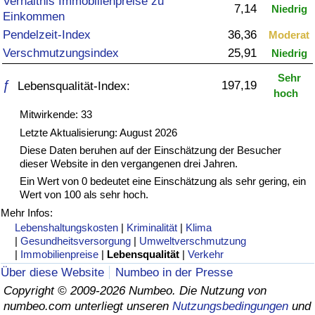
Verhältnis Immobilienpreise zu
7,14
Niedrig
Einkommen
Gesundheitsversorgung
Pendelzeit-Index
36,36
Moderat
Verschmutzungsindex
25,91
Niedrig
Gesundheitsversorgungs-Index (aktuell)
Sehr
ƒ
197,19
Lebensqualität-Index:
hoch
Gesundheitsversorgungs-Index
Mitwirkende: 33
Gesundheitsversorgungs-Index nach Land
Letzte Aktualisierung: August 2026
Diese Daten beruhen auf der Einschätzung der Besucher
dieser Website in den vergangenen drei Jahren.
Umweltverschmutzung
Ein Wert von 0 bedeutet eine Einschätzung als sehr gering, ein
Wert von 100 als sehr hoch.
Umweltverschmutzungs-Index (aktuell)
Mehr Infos:
Lebenshaltungskosten
|
Kriminalität
|
Klima
Verschmutzungsindex
|
Gesundheitsversorgung
|
Umweltverschmutzung
|
Immobilienpreise
|
Lebensqualität
|
Verkehr
Über diese Website
Numbeo in der Presse
Umweltverschmutzungs-Index nach Land
Copyright © 2009-2026 Numbeo. Die Nutzung von
numbeo.com unterliegt unseren
Nutzungsbedingungen
und
Verkehr