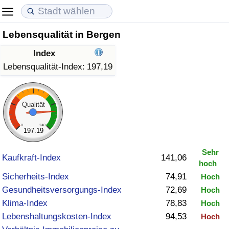
Lebensqualität in Bergen
Lebenshaltungskosten
Immobilienpreise
Lebensqualität
Index
Lebenshaltungskosten-Index (aktuell)
Immobilienpreis-Index (aktuell)
Lebensqualität-Index
Lebensqualität-Index:
197,19
Lebenshaltungskosten-Index
Immobilienpreis-Index
Lebensqualität-Index (aktuell)
Qualität
Lebenshaltungskosten-Index nach Land
Immobilienpreis-Index nach Land
Lebensqualitätsindex nach Land
0
240
197.19
in Akaba
Kriminalität
Sehr
Kaufkraft-Index
141,06
hoch
Kriminalitäts-Index (aktuell)
Sicherheits-Index
74,91
Hoch
Gesundheitsversorgungs-Index
72,69
Hoch
Kriminalitäts-Index
Klima-Index
78,83
Hoch
Lebenshaltungskosten-Index
94,53
Hoch
Kriminalitätsindex nach Land