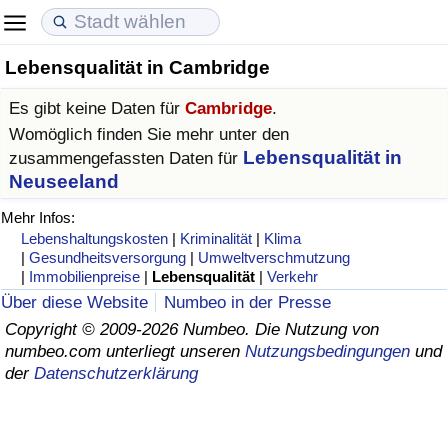
Lebensqualität in Cambridge
Lebenshaltungskosten
Immobilienpreise
Lebensqualität
Es gibt keine Daten für
Cambridge
.
Lebenshaltungskosten-Index (aktuell)
Immobilienpreis-Index (aktuell)
Lebensqualität-Index
Womöglich finden Sie mehr unter den
Lebensqualität in
zusammengefassten Daten für
Lebenshaltungskosten-Index
Immobilienpreis-Index
Lebensqualität-Index (aktuell)
Neuseeland
Mehr Infos:
Lebenshaltungskosten-Index nach Land
Immobilienpreis-Index nach Land
Lebensqualitätsindex nach Land
Lebenshaltungskosten
|
Kriminalität
|
Klima
|
Gesundheitsversorgung
|
Umweltverschmutzung
|
Immobilienpreise
|
Lebensqualität
|
Verkehr
in Akaba
Kriminalität
Über diese Website
Numbeo in der Presse
Copyright © 2009-2026 Numbeo. Die Nutzung von
Kriminalitäts-Index (aktuell)
numbeo.com unterliegt unseren
Nutzungsbedingungen
und
der
Datenschutzerklärung
Kriminalitäts-Index
Kriminalitätsindex nach Land