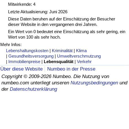
Mitwirkende: 4
Gesundheitsversorgung
Letzte Aktualisierung: Juni 2026
Diese Daten beruhen auf der Einschätzung der Besucher
dieser Website in den vergangenen drei Jahren.
Gesundheitsversorgungs-Index (aktuell)
Ein Wert von 0 bedeutet eine Einschätzung als sehr gering, ein
Wert von 100 als sehr hoch.
Gesundheitsversorgungs-Index
Mehr Infos:
Lebenshaltungskosten
|
Kriminalität
|
Klima
Gesundheitsversorgungs-Index nach Land
|
Gesundheitsversorgung
|
Umweltverschmutzung
|
Immobilienpreise
|
Lebensqualität
|
Verkehr
Umweltverschmutzung
Über diese Website
Numbeo in der Presse
Copyright © 2009-2026 Numbeo. Die Nutzung von
numbeo.com unterliegt unseren
Nutzungsbedingungen
und
Umweltverschmutzungs-Index (aktuell)
der
Datenschutzerklärung
Verschmutzungsindex
Umweltverschmutzungs-Index nach Land
Verkehr