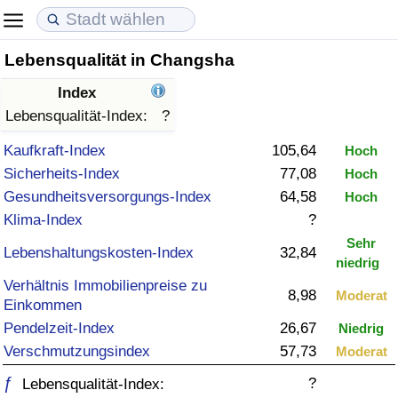
Lebensqualität in Changsha
Lebenshaltungskosten
Immobilienpreise
Lebensqualität
Index
Lebenshaltungskosten-Index (aktuell)
Immobilienpreis-Index (aktuell)
Lebensqualität-Index
Lebensqualität-Index:
?
Kaufkraft-Index
105,64
Hoch
Lebenshaltungskosten-Index
Immobilienpreis-Index
Lebensqualität-Index (aktuell)
Sicherheits-Index
77,08
Hoch
Gesundheitsversorgungs-Index
64,58
Hoch
Lebenshaltungskosten-Index nach Land
Immobilienpreis-Index nach Land
Lebensqualitätsindex nach Land
Klima-Index
?
Sehr
in Akaba
Kriminalität
Lebenshaltungskosten-Index
32,84
niedrig
Verhältnis Immobilienpreise zu
Kriminalitäts-Index (aktuell)
8,98
Moderat
Einkommen
Pendelzeit-Index
26,67
Niedrig
Kriminalitäts-Index
Verschmutzungsindex
57,73
Moderat
ƒ
?
Kriminalitätsindex nach Land
Lebensqualität-Index: