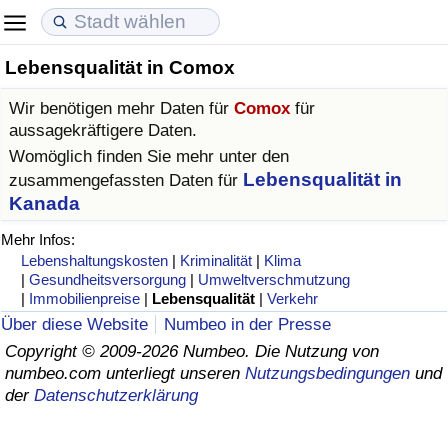
Lebensqualität in Comox
Lebenshaltungskosten
Immobilienpreise
Lebensqualität
Wir benötigen mehr Daten für
Comox
für
Lebenshaltungskosten-Index (aktuell)
Immobilienpreis-Index (aktuell)
Lebensqualität-Index
aussagekräftigere Daten.
Womöglich finden Sie mehr unter den
Lebenshaltungskosten-Index
Immobilienpreis-Index
Lebensqualität-Index (aktuell)
Lebensqualität in
zusammengefassten Daten für
Kanada
Lebenshaltungskosten-Index nach Land
Immobilienpreis-Index nach Land
Lebensqualitätsindex nach Land
Mehr Infos:
Lebenshaltungskosten
|
Kriminalität
|
Klima
in Akaba
Kriminalität
|
Gesundheitsversorgung
|
Umweltverschmutzung
|
Immobilienpreise
|
Lebensqualität
|
Verkehr
Über diese Website
Numbeo in der Presse
Kriminalitäts-Index (aktuell)
Copyright © 2009-2026 Numbeo. Die Nutzung von
numbeo.com unterliegt unseren
Nutzungsbedingungen
und
Kriminalitäts-Index
der
Datenschutzerklärung
Kriminalitätsindex nach Land