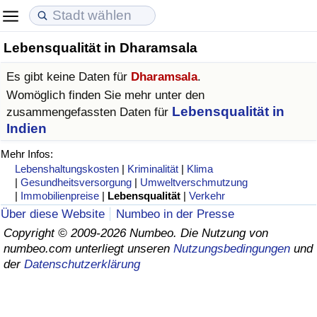
Lebensqualität in Dharamsala
Lebenshaltungskosten
Immobilienpreise
Lebensqualität
Es gibt keine Daten für
Dharamsala
.
Lebenshaltungskosten-Index (aktuell)
Immobilienpreis-Index (aktuell)
Lebensqualität-Index
Womöglich finden Sie mehr unter den
Lebensqualität in
zusammengefassten Daten für
Lebenshaltungskosten-Index
Immobilienpreis-Index
Lebensqualität-Index (aktuell)
Indien
Mehr Infos:
Lebenshaltungskosten-Index nach Land
Immobilienpreis-Index nach Land
Lebensqualitätsindex nach Land
Lebenshaltungskosten
|
Kriminalität
|
Klima
|
Gesundheitsversorgung
|
Umweltverschmutzung
|
Immobilienpreise
|
Lebensqualität
|
Verkehr
in Akaba
Kriminalität
Über diese Website
Numbeo in der Presse
Copyright © 2009-2026 Numbeo. Die Nutzung von
Kriminalitäts-Index (aktuell)
numbeo.com unterliegt unseren
Nutzungsbedingungen
und
der
Datenschutzerklärung
Kriminalitäts-Index
Kriminalitätsindex nach Land