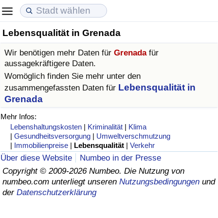
Lebensqualität in Grenada
Lebenshaltungskosten
Immobilienpreise
Lebensqualität
Wir benötigen mehr Daten für
Grenada
für
Lebenshaltungskosten-Index (aktuell)
Immobilienpreis-Index (aktuell)
Lebensqualität-Index
aussagekräftigere Daten.
Womöglich finden Sie mehr unter den
Lebenshaltungskosten-Index
Immobilienpreis-Index
Lebensqualität-Index (aktuell)
Lebensqualität in
zusammengefassten Daten für
Grenada
Lebenshaltungskosten-Index nach Land
Immobilienpreis-Index nach Land
Lebensqualitätsindex nach Land
Mehr Infos:
Lebenshaltungskosten
|
Kriminalität
|
Klima
in Akaba
Kriminalität
|
Gesundheitsversorgung
|
Umweltverschmutzung
|
Immobilienpreise
|
Lebensqualität
|
Verkehr
Über diese Website
Numbeo in der Presse
Kriminalitäts-Index (aktuell)
Copyright © 2009-2026 Numbeo. Die Nutzung von
numbeo.com unterliegt unseren
Nutzungsbedingungen
und
Kriminalitäts-Index
der
Datenschutzerklärung
Kriminalitätsindex nach Land