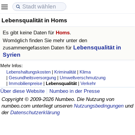
Lebensqualität in Homs
Lebenshaltungskosten
Immobilienpreise
Lebensqualität
Es gibt keine Daten für
Homs
.
Lebenshaltungskosten-Index (aktuell)
Immobilienpreis-Index (aktuell)
Lebensqualität-Index
Womöglich finden Sie mehr unter den
Lebensqualität in
zusammengefassten Daten für
Lebenshaltungskosten-Index
Immobilienpreis-Index
Lebensqualität-Index (aktuell)
Syrien
Mehr Infos:
Lebenshaltungskosten-Index nach Land
Immobilienpreis-Index nach Land
Lebensqualitätsindex nach Land
Lebenshaltungskosten
|
Kriminalität
|
Klima
|
Gesundheitsversorgung
|
Umweltverschmutzung
|
Immobilienpreise
|
Lebensqualität
|
Verkehr
in Akaba
Kriminalität
Über diese Website
Numbeo in der Presse
Copyright © 2009-2026 Numbeo. Die Nutzung von
Kriminalitäts-Index (aktuell)
numbeo.com unterliegt unseren
Nutzungsbedingungen
und
der
Datenschutzerklärung
Kriminalitäts-Index
Kriminalitätsindex nach Land