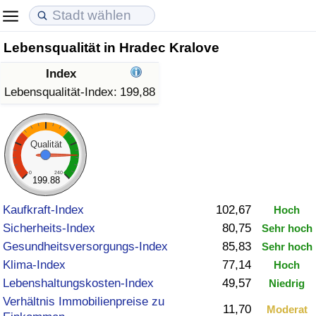
Lebensqualität in Hradec Kralove
Lebenshaltungskosten
Immobilienpreise
Lebensqualität
Index
Lebenshaltungskosten-Index (aktuell)
Immobilienpreis-Index (aktuell)
Lebensqualität-Index
Lebensqualität-Index:
199,88
Lebenshaltungskosten-Index
Immobilienpreis-Index
Lebensqualität-Index (aktuell)
Qualität
Lebenshaltungskosten-Index nach Land
Immobilienpreis-Index nach Land
Lebensqualitätsindex nach Land
0
240
199.88
in Akaba
Kriminalität
Kaufkraft-Index
102,67
Hoch
Sicherheits-Index
80,75
Sehr hoch
Kriminalitäts-Index (aktuell)
Gesundheitsversorgungs-Index
85,83
Sehr hoch
Klima-Index
77,14
Hoch
Kriminalitäts-Index
Lebenshaltungskosten-Index
49,57
Niedrig
Verhältnis Immobilienpreise zu
Kriminalitätsindex nach Land
11,70
Moderat