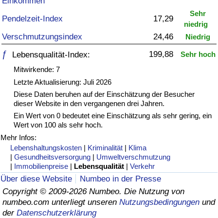
Einkommen
Sehr
Gesundheitsversorgung
Pendelzeit-Index
17,29
niedrig
Verschmutzungsindex
24,46
Niedrig
Gesundheitsversorgungs-Index (aktuell)
ƒ
199,88
Lebensqualität-Index:
Sehr hoch
Gesundheitsversorgungs-Index
Mitwirkende: 7
Letzte Aktualisierung: Juli 2026
Gesundheitsversorgungs-Index nach Land
Diese Daten beruhen auf der Einschätzung der Besucher
dieser Website in den vergangenen drei Jahren.
Ein Wert von 0 bedeutet eine Einschätzung als sehr gering, ein
Umweltverschmutzung
Wert von 100 als sehr hoch.
Mehr Infos:
Umweltverschmutzungs-Index (aktuell)
Lebenshaltungskosten
|
Kriminalität
|
Klima
|
Gesundheitsversorgung
|
Umweltverschmutzung
Verschmutzungsindex
|
Immobilienpreise
|
Lebensqualität
|
Verkehr
Über diese Website
Numbeo in der Presse
Umweltverschmutzungs-Index nach Land
Copyright © 2009-2026 Numbeo. Die Nutzung von
numbeo.com unterliegt unseren
Nutzungsbedingungen
und
der
Datenschutzerklärung
Verkehr