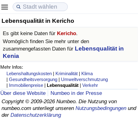
Lebensqualität in Kericho
Lebenshaltungskosten
Immobilienpreise
Lebensqualität
Es gibt keine Daten für
Kericho
.
Lebenshaltungskosten-Index (aktuell)
Immobilienpreis-Index (aktuell)
Lebensqualität-Index
Womöglich finden Sie mehr unter den
Lebensqualität in
zusammengefassten Daten für
Lebenshaltungskosten-Index
Immobilienpreis-Index
Lebensqualität-Index (aktuell)
Kenia
Mehr Infos:
Lebenshaltungskosten-Index nach Land
Immobilienpreis-Index nach Land
Lebensqualitätsindex nach Land
Lebenshaltungskosten
|
Kriminalität
|
Klima
|
Gesundheitsversorgung
|
Umweltverschmutzung
|
Immobilienpreise
|
Lebensqualität
|
Verkehr
in Akaba
Kriminalität
Über diese Website
Numbeo in der Presse
Copyright © 2009-2026 Numbeo. Die Nutzung von
Kriminalitäts-Index (aktuell)
numbeo.com unterliegt unseren
Nutzungsbedingungen
und
der
Datenschutzerklärung
Kriminalitäts-Index
Kriminalitätsindex nach Land