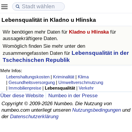
Lebensqualität in Kladno u Hlinska
Lebenshaltungskosten
Immobilienpreise
Lebensqualität
Wir benötigen mehr Daten für
Kladno u Hlinska
für
Lebenshaltungskosten-Index (aktuell)
Immobilienpreis-Index (aktuell)
Lebensqualität-Index
aussagekräftigere Daten.
Womöglich finden Sie mehr unter den
Lebenshaltungskosten-Index
Immobilienpreis-Index
Lebensqualität-Index (aktuell)
Lebensqualität in der
zusammengefassten Daten für
Tschechischen Republik
Lebenshaltungskosten-Index nach Land
Immobilienpreis-Index nach Land
Lebensqualitätsindex nach Land
Mehr Infos:
Lebenshaltungskosten
|
Kriminalität
|
Klima
in Akaba
Kriminalität
|
Gesundheitsversorgung
|
Umweltverschmutzung
|
Immobilienpreise
|
Lebensqualität
|
Verkehr
Über diese Website
Numbeo in der Presse
Kriminalitäts-Index (aktuell)
Copyright © 2009-2026 Numbeo. Die Nutzung von
numbeo.com unterliegt unseren
Nutzungsbedingungen
und
Kriminalitäts-Index
der
Datenschutzerklärung
Kriminalitätsindex nach Land