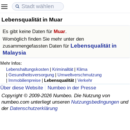
Lebensqualität in Muar
Lebenshaltungskosten
Immobilienpreise
Lebensqualität
Es gibt keine Daten für
Muar
.
Lebenshaltungskosten-Index (aktuell)
Immobilienpreis-Index (aktuell)
Lebensqualität-Index
Womöglich finden Sie mehr unter den
Lebensqualität in
zusammengefassten Daten für
Lebenshaltungskosten-Index
Immobilienpreis-Index
Lebensqualität-Index (aktuell)
Malaysia
Mehr Infos:
Lebenshaltungskosten-Index nach Land
Immobilienpreis-Index nach Land
Lebensqualitätsindex nach Land
Lebenshaltungskosten
|
Kriminalität
|
Klima
|
Gesundheitsversorgung
|
Umweltverschmutzung
|
Immobilienpreise
|
Lebensqualität
|
Verkehr
in Akaba
Kriminalität
Über diese Website
Numbeo in der Presse
Copyright © 2009-2026 Numbeo. Die Nutzung von
Kriminalitäts-Index (aktuell)
numbeo.com unterliegt unseren
Nutzungsbedingungen
und
der
Datenschutzerklärung
Kriminalitäts-Index
Kriminalitätsindex nach Land