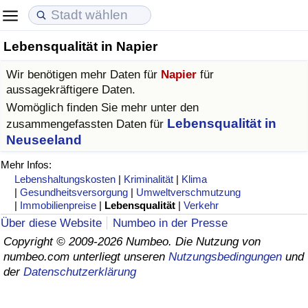
Lebensqualität in Napier
Lebenshaltungskosten
Immobilienpreise
Lebensqualität
Wir benötigen mehr Daten für
Napier
für
Lebenshaltungskosten-Index (aktuell)
Immobilienpreis-Index (aktuell)
Lebensqualität-Index
aussagekräftigere Daten.
Womöglich finden Sie mehr unter den
Lebenshaltungskosten-Index
Immobilienpreis-Index
Lebensqualität-Index (aktuell)
Lebensqualität in
zusammengefassten Daten für
Neuseeland
Lebenshaltungskosten-Index nach Land
Immobilienpreis-Index nach Land
Lebensqualitätsindex nach Land
Mehr Infos:
Lebenshaltungskosten
|
Kriminalität
|
Klima
in Akaba
Kriminalität
|
Gesundheitsversorgung
|
Umweltverschmutzung
|
Immobilienpreise
|
Lebensqualität
|
Verkehr
Über diese Website
Numbeo in der Presse
Kriminalitäts-Index (aktuell)
Copyright © 2009-2026 Numbeo. Die Nutzung von
numbeo.com unterliegt unseren
Nutzungsbedingungen
und
Kriminalitäts-Index
der
Datenschutzerklärung
Kriminalitätsindex nach Land