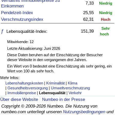
Verhältnis Immobilienpreise zu
7,33
Niedrig
Einkommen
Gesundheitsversorgung
Pendelzeit-Index
25,55
Niedrig
Verschmutzungsindex
62,31
Hoch
Gesundheitsversorgungs-Index (aktuell)
Sehr
ƒ
151,39
Lebensqualität-Index:
hoch
Gesundheitsversorgungs-Index
Mitwirkende: 12
Gesundheitsversorgungs-Index nach Land
Letzte Aktualisierung: Juni 2026
Diese Daten beruhen auf der Einschätzung der Besucher
dieser Website in den vergangenen drei Jahren.
Umweltverschmutzung
Ein Wert von 0 bedeutet eine Einschätzung als sehr gering, ein
Wert von 100 als sehr hoch.
Umweltverschmutzungs-Index (aktuell)
Mehr Infos:
Lebenshaltungskosten
|
Kriminalität
|
Klima
Verschmutzungsindex
|
Gesundheitsversorgung
|
Umweltverschmutzung
|
Immobilienpreise
|
Lebensqualität
|
Verkehr
Über diese Website
Numbeo in der Presse
Umweltverschmutzungs-Index nach Land
Copyright © 2009-2026 Numbeo. Die Nutzung von
numbeo.com unterliegt unseren
Nutzungsbedingungen
und
Verkehr