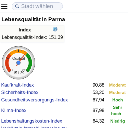
Lebensqualität in Parma
Lebenshaltungskosten
Immobilienpreise
Lebensqualität
Index
Lebenshaltungskosten-Index (aktuell)
Immobilienpreis-Index (aktuell)
Lebensqualität-Index
Lebensqualität-Index:
151,39
Lebenshaltungskosten-Index
Immobilienpreis-Index
Lebensqualität-Index (aktuell)
Qualität
Lebenshaltungskosten-Index nach Land
Immobilienpreis-Index nach Land
Lebensqualitätsindex nach Land
0
240
151.39
in Akaba
Kriminalität
Kaufkraft-Index
90,88
Moderat
Sicherheits-Index
53,20
Moderat
Kriminalitäts-Index (aktuell)
Gesundheitsversorgungs-Index
67,94
Hoch
Sehr
Kriminalitäts-Index
Klima-Index
87,98
hoch
Lebenshaltungskosten-Index
64,32
Niedrig
Kriminalitätsindex nach Land