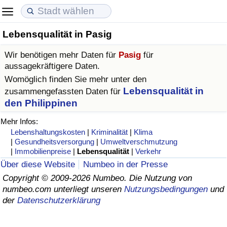
Lebensqualität in Pasig
Lebenshaltungskosten
Immobilienpreise
Lebensqualität
Wir benötigen mehr Daten für
Pasig
für
Lebenshaltungskosten-Index (aktuell)
Immobilienpreis-Index (aktuell)
Lebensqualität-Index
aussagekräftigere Daten.
Womöglich finden Sie mehr unter den
Lebenshaltungskosten-Index
Immobilienpreis-Index
Lebensqualität-Index (aktuell)
Lebensqualität in
zusammengefassten Daten für
den Philippinen
Lebenshaltungskosten-Index nach Land
Immobilienpreis-Index nach Land
Lebensqualitätsindex nach Land
Mehr Infos:
Lebenshaltungskosten
|
Kriminalität
|
Klima
in Akaba
Kriminalität
|
Gesundheitsversorgung
|
Umweltverschmutzung
|
Immobilienpreise
|
Lebensqualität
|
Verkehr
Über diese Website
Numbeo in der Presse
Kriminalitäts-Index (aktuell)
Copyright © 2009-2026 Numbeo. Die Nutzung von
numbeo.com unterliegt unseren
Nutzungsbedingungen
und
Kriminalitäts-Index
der
Datenschutzerklärung
Kriminalitätsindex nach Land